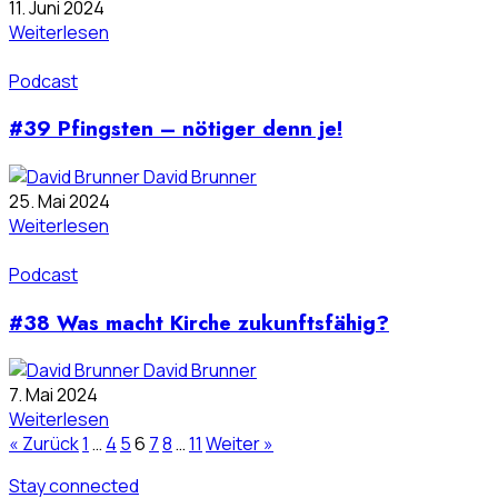
11. Juni 2024
Weiterlesen
Podcast
#39 Pfingsten – nötiger denn je!
David Brunner
25. Mai 2024
Weiterlesen
Podcast
#38 Was macht Kirche zukunftsfähig?
David Brunner
7. Mai 2024
Weiterlesen
« Zurück
1
…
4
5
6
7
8
…
11
Weiter »
Stay connected