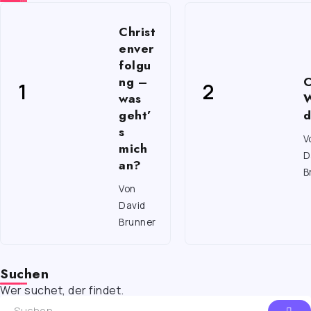
Christ
enver
folgu
ng –
C
was
W
geht’
d
s
V
mich
D
an?
B
Von
David
Brunner
Suchen
Wer suchet, der findet.