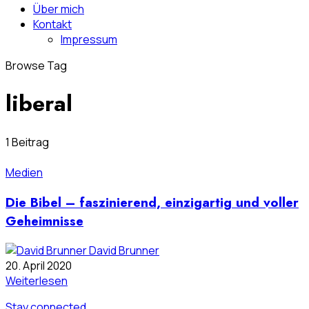
Über mich
Kontakt
Impressum
Browse Tag
liberal
1 Beitrag
Medien
Die Bibel – faszinierend, einzigartig und voller
Geheimnisse
David Brunner
20. April 2020
Weiterlesen
Stay connected