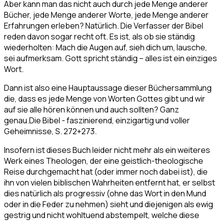
Aber kann man das nicht auch durch jede Menge anderer
Bücher, jede Menge anderer Worte, jede Menge anderer
Erfahrungen erleben? Natürlich. Die Verfasser der Bibel
reden davon sogar recht oft. Es ist, als ob sie ständig
wiederholten: Mach die Augen auf, sieh dich um, lausche,
sei aufmerksam. Gott spricht ständig – alles ist ein einziges
Wort.
Dann ist also eine Hauptaussage dieser Büchersammlung
die, dass es jede Menge von Worten Gottes gibt und wir
auf sie alle hören können und auch sollten? Ganz
genau.
Die Bibel - faszinierend, einzigartig und voller
Geheimnisse, S. 272+273.
Insofern ist dieses Buch leider nicht mehr als ein weiteres
Werk eines Theologen, der eine geistlich-theologische
Reise durchgemacht hat (oder immer noch dabei ist), die
ihn von vielen biblischen Wahrheiten entfernt hat, er selbst
dies natürlich als progressiv (ohne das Wort in den Mund
oder in die Feder zu nehmen) sieht und diejenigen als ewig
gestrig und nicht wohltuend abstempelt, welche diese