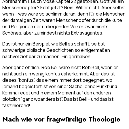
Abraham im 1. Buch Mose Kapitel 22 gestoßen. Gott will ein
Menschenopfer? Echt jetzt? Nein! Will er nicht. Aber selbst
wenn – was wäre so schlimm daran, denn für die Menschen
der damaligen Zeit waren Menschenopfer durch die Kulte
und Religionen der umliegenden Völker zwar nichts
Schönes, aber zumindest nichts Extravagantes.
Das ist nur ein Beispiel, wie Bell es schafft, selbst
schwierige biblische Geschichten so einigermaßen
nachvollziehbar zu machen. Einigermaßen.
Aber ganz ehrlich: Rob Bell wäre nicht Rob Bell, wenn er
nicht auch ein wenig konfus daherkommt. Aber das ist
dieses “konfus”, das einem immer dort begegnet, wo
jemand begeistert ist von einer Sache, ohne Punkt und
Komma redet und in einem Moment auf den anderen
plötzlich “ganz woanders ist”. Das ist Bell – und das ist
faszinierend!
Nach wie vor fragwürdige Theologie