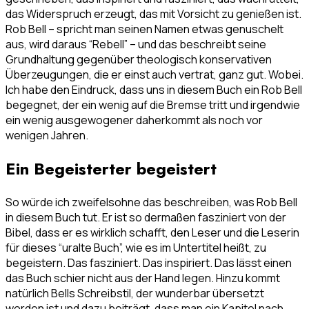
das Widerspruch erzeugt, das mit Vorsicht zu genießen ist.
Rob Bell – spricht man seinen Namen etwas genuschelt
aus, wird daraus “Rebell” – und das beschreibt seine
Grundhaltung gegenüber theologisch konservativen
Überzeugungen, die er einst auch vertrat, ganz gut. Wobei.
Ich habe den Eindruck, dass uns in diesem Buch ein Rob Bell
begegnet, der ein wenig auf die Bremse tritt und irgendwie
ein wenig ausgewogener daherkommt als noch vor
wenigen Jahren.
Ein Begeisterter begeistert
So würde ich zweifelsohne das beschreiben, was Rob Bell
in diesem Buch tut. Er ist so dermaßen fasziniert von der
Bibel, dass er es wirklich schafft, den Leser und die Leserin
für dieses “uralte Buch”, wie es im Untertitel heißt, zu
begeistern. Das fasziniert. Das inspiriert. Das lässt einen
das Buch schier nicht aus der Hand legen. Hinzu kommt
natürlich Bells Schreibstil, der wunderbar übersetzt
worden ist und dazu beiträgt, dass man ein Kapitel nach