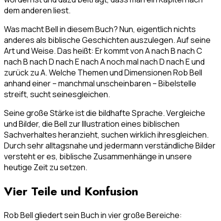
dem anderen liest.
Was macht Bell in diesem Buch? Nun, eigentlich nichts
anderes als biblische Geschichten auszulegen. Auf seine
Art und Weise. Das heißt: Er kommt von A nach B nach C
nach B nach D nach E nach A noch mal nach D nach E und
zurück zu A. Welche Themen und Dimensionen Rob Bell
anhand einer – manchmal unscheinbaren – Bibelstelle
streift, sucht seinesgleichen.
Seine große Stärke ist die bildhafte Sprache. Vergleiche
und Bilder, die Bell zur Illustration eines biblischen
Sachverhaltes heranzieht, suchen wirklich ihresgleichen.
Durch sehr alltagsnahe und jedermann verständliche Bilder
versteht er es, biblische Zusammenhänge in unsere
heutige Zeit zu setzen.
Vier Teile und Konfusion
Rob Bell gliedert sein Buch in vier große Bereiche: