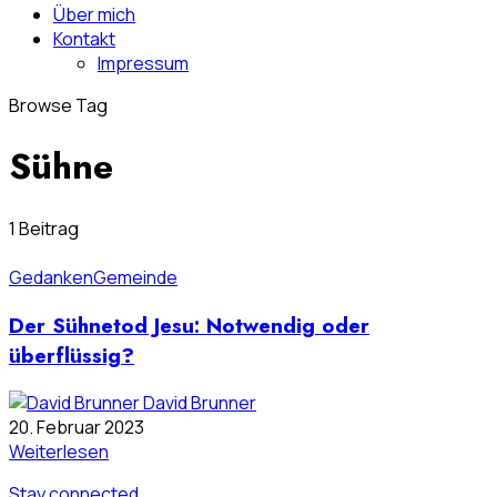
Über mich
Kontakt
Impressum
Browse Tag
Sühne
1 Beitrag
Gedanken
Gemeinde
Der Sühnetod Jesu: Notwendig oder
überflüssig?
David Brunner
20. Februar 2023
Weiterlesen
Stay connected