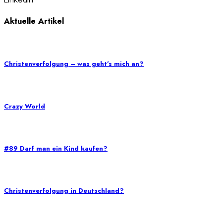
Aktuelle Artikel
Christenverfolgung – was geht’s mich an?
Crazy World
#89 Darf man ein Kind kaufen?
Christenverfolgung in Deutschland?