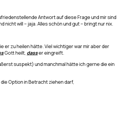
friedenstellende Antwort auf diese Frage und mir sind
nicht will – jaja. Alles schön und gut – bringt nur nix.
r zu heilen hätte. Viel wichtiger war mir aber der
ss
Gott heilt,
dass
er eingreift.
äußerst suspekt) und manchmal hätte ich gerne die ein
die Option in Betracht ziehen darf,