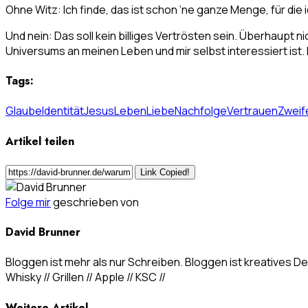
Ohne Witz: Ich finde, das ist schon ‘ne ganze Menge, für die
Und nein: Das soll kein billiges Vertrösten sein. Überhaupt n
Universums an meinen Leben und mir selbst interessiert ist. D
Tags:
Glaube
Identität
Jesus
Leben
Liebe
Nachfolge
Vertrauen
Zweif
Artikel teilen
Link Copied!
Folge mir
geschrieben von
David Brunner
Bloggen ist mehr als nur Schreiben. Bloggen ist kreatives Den
Whisky // Grillen // Apple // KSC //
Weitere Artikel