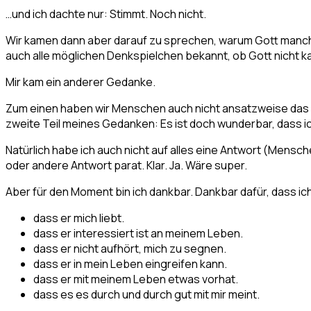
…und ich dachte nur: Stimmt. Noch nicht.
Wir kamen dann aber darauf zu sprechen, warum Gott manchma
auch alle möglichen Denkspielchen bekannt, ob Gott nicht kann, 
Mir kam ein anderer Gedanke.
Zum einen haben wir Menschen auch nicht ansatzweise das Rec
zweite Teil meines Gedanken: Es ist doch wunderbar, dass ic
Natürlich habe ich auch nicht auf alles eine Antwort (Mensc
oder andere Antwort parat. Klar. Ja. Wäre super.
Aber für den Moment bin ich dankbar. Dankbar dafür, dass ich
dass er mich liebt.
dass er interessiert ist an meinem Leben.
dass er nicht aufhört, mich zu segnen.
dass er in mein Leben eingreifen kann.
dass er mit meinem Leben etwas vorhat.
dass es es durch und durch gut mit mir meint.