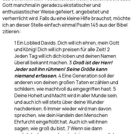
Gott manchmal in geradezu ekstatischer und
enthusiastischer Weise gefeiert, angebetet und
verherrlicht wird. Falls du eine kleine Hilfe brauchst, möchte
ich an dieser Stelle einfach einmal Psalm 145 aus der Bibel
zitieren:
1 Ein Loblied Davids. Dich will ich ehren, mein Gott
und König! Dich will ich preisen für alle Zeit! 2
Jeden Tag will ich dich loben und deinen Namen
überall bekannt machen. 3
Groß ist der Herr!
Jeder soll ihn rühmen! Seine Größe kann
niemand erfassen.
4 Eine Generation soll der
anderen von deinen großen Taten erzählen und
schildern, wie machtvoll du eingegriffen hast. 5
Deine Hoheit und Macht wird in aller Munde sein,
und auch ich will stets über deine Wunder
nachdenken. 6 Immer wieder wird man davon
sprechen, wie dein Handeln den Menschen
Ehrfurcht eingeflößt hat. Auch ich will ihnen
sagen, wie groß du bist. 7 Wenn sie dann