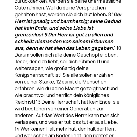
zurückdenken, werden sie deine unermessliche
Güte rühmen. Weil du deine Versprechen
gehalten hast, werden sie dich laut loben: 8 “
Der
Herr ist gnädig und barmherzig; seine Geduld
hat kein Ende, und seine Liebe ist
grenzenlos! 9 Der Herr ist gut zu allen und
schließt niemanden von seinem Erbarmen
aus, denn er hat allen das Leben gegeben.
” 10
Darum sollen dich alle deine Geschöpfe loben.
Jeder, der dich liebt, soll dich rühmen 11 und
weitersagen, wie großartig deine
Königsherrschaft ist! Sie alle sollen erzählen
von deiner Stärke, 12 damit die Menschen
erfahren, wie du deine Macht gezeigt hast und
wie prachtvoll und herrlich dein königliches
Reich ist! 13 Deine Herrschaft hat kein Ende, sie
wird bestehen von einer Generation zur
anderen. Auf das Wort des Herrn kann man sich
verlassen, und was er tut, das tut er aus Liebe.
14 Wer keinen Halt mehr hat, den hält der Herr;
und wer schon am Boden liegt, den richtet er