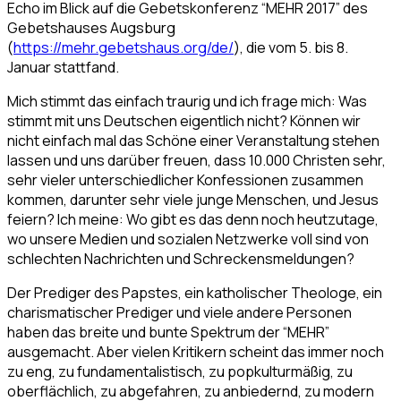
Echo im Blick auf die Gebetskonferenz “MEHR 2017” des
Gebetshauses Augsburg
(
https://mehr.gebetshaus.org/de/
), die vom 5. bis 8.
Januar stattfand.
Mich stimmt das einfach traurig und ich frage mich: Was
stimmt mit uns Deutschen eigentlich nicht? Können wir
nicht einfach mal das Schöne einer Veranstaltung stehen
lassen und uns darüber freuen, dass 10.000 Christen sehr,
sehr vieler unterschiedlicher Konfessionen zusammen
kommen, darunter sehr viele junge Menschen, und Jesus
feiern? Ich meine: Wo gibt es das denn noch heutzutage,
wo unsere Medien und sozialen Netzwerke voll sind von
schlechten Nachrichten und Schreckensmeldungen?
Der Prediger des Papstes, ein katholischer Theologe, ein
charismatischer Prediger und viele andere Personen
haben das breite und bunte Spektrum der “MEHR”
ausgemacht. Aber vielen Kritikern scheint das immer noch
zu eng, zu fundamentalistisch, zu popkulturmäßig, zu
oberflächlich, zu abgefahren, zu anbiedernd, zu modern