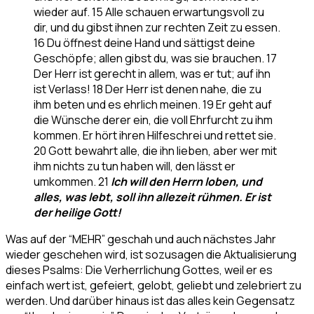
wieder auf. 15 Alle schauen erwartungsvoll zu
dir, und du gibst ihnen zur rechten Zeit zu essen.
16 Du öffnest deine Hand und sättigst deine
Geschöpfe; allen gibst du, was sie brauchen. 17
Der Herr ist gerecht in allem, was er tut; auf ihn
ist Verlass! 18 Der Herr ist denen nahe, die zu
ihm beten und es ehrlich meinen. 19 Er geht auf
die Wünsche derer ein, die voll Ehrfurcht zu ihm
kommen. Er hört ihren Hilfeschrei und rettet sie.
20 Gott bewahrt alle, die ihn lieben, aber wer mit
ihm nichts zu tun haben will, den lässt er
umkommen. 21
Ich will den Herrn loben, und
alles, was lebt, soll ihn allezeit rühmen. Er ist
der heilige Gott!
Was auf der “MEHR” geschah und auch nächstes Jahr
wieder geschehen wird, ist sozusagen die Aktualisierung
dieses Psalms: Die Verherrlichung Gottes, weil er es
einfach wert ist, gefeiert, gelobt, geliebt und zelebriert zu
werden. Und darüber hinaus ist das alles kein Gegensatz