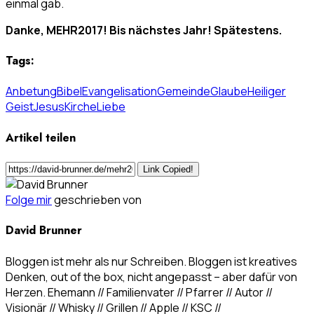
einmal gab.
Danke, MEHR2017! Bis nächstes Jahr! Spätestens.
Tags:
Anbetung
Bibel
Evangelisation
Gemeinde
Glaube
Heiliger
Geist
Jesus
Kirche
Liebe
Artikel teilen
Link Copied!
Folge mir
geschrieben von
David Brunner
Bloggen ist mehr als nur Schreiben. Bloggen ist kreatives
Denken, out of the box, nicht angepasst – aber dafür von
Herzen. Ehemann // Familienvater // Pfarrer // Autor //
Visionär // Whisky // Grillen // Apple // KSC //