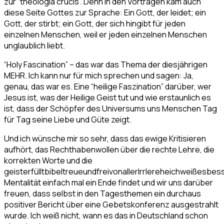
zur “theologia crucis”. Denn in den Vorträgen kam auch
diese Seite Gottes zur Sprache: Ein Gott, der leidet; ein
Gott, der stirbt; ein Gott, der sich hingibt für jeden
einzelnen Menschen, weil er jeden einzelnen Menschen
unglaublich liebt.
“Holy Fascination” – das war das Thema der diesjährigen
MEHR. Ich kann nur für mich sprechen und sagen: Ja,
genau, das war es. Eine “heilige Faszination” darüber, wer
Jesus ist, was der Heilige Geist tut und wie erstaunlich es
ist, dass der Schöpfer des Universums uns Menschen Tag
für Tag seine Liebe und Güte zeigt.
Und ich wünsche mir so sehr, dass das ewige Kritisieren
aufhört, das Rechthabenwollen über die rechte Lehre, die
korrekten Worte und die
geisterfülltbibeltreueundfreivonallerIrrlereheichweißesbes
Mentalität einfach mal ein Ende findet und wir uns darüber
freuen, dass selbst in den Tagesthemen ein durchaus
positiver Bericht über eine Gebetskonferenz ausgestrahlt
wurde. Ich weiß nicht, wann es das in Deutschland schon