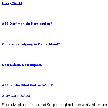
Crazy World
#89 Darf man ein Kind kaufen?
Christenverfolgung in Deutschland?
Dein Leben. Dein Impact.
#88 Ist die Bibel Gottes Wort?
Stay connected
Social Media ist Fluch und Segen zugleich. Ich weiß. Aber las