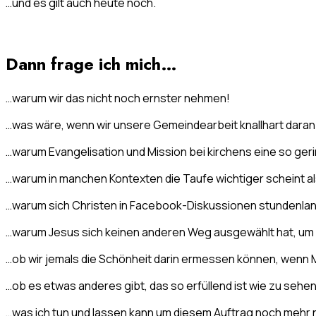
…und es gilt auch heute noch.
Dann frage ich mich…
…warum wir das nicht noch ernster nehmen!
…was wäre, wenn wir unsere Gemeindearbeit knallhart daran
…warum Evangelisation und Mission bei kirchens eine so gerin
…warum in manchen Kontexten die Taufe wichtiger scheint al
…warum sich Christen in Facebook-Diskussionen stundenlan
…warum Jesus sich keinen anderen Weg ausgewählt hat, um 
…ob wir jemals die Schönheit darin ermessen können, wenn
…ob es etwas anderes gibt, das so erfüllend ist wie zu seh
…was ich tun und lassen kann um diesem Auftrag noch meh