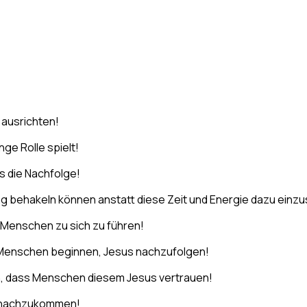
 ausrichten!
ge Rolle spielt!
s die Nachfolge!
g behakeln können anstatt diese Zeit und Energie dazu einz
Menschen zu sich zu führen!
 Menschen beginnen, Jesus nachzufolgen!
en, dass Menschen diesem Jesus vertrauen!
r nachzukommen!