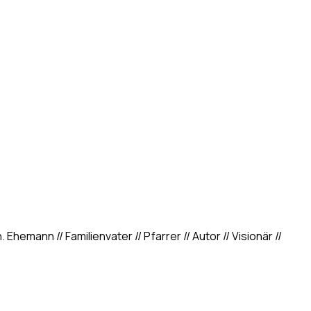
hemann // Familienvater // Pfarrer // Autor // Visionär //