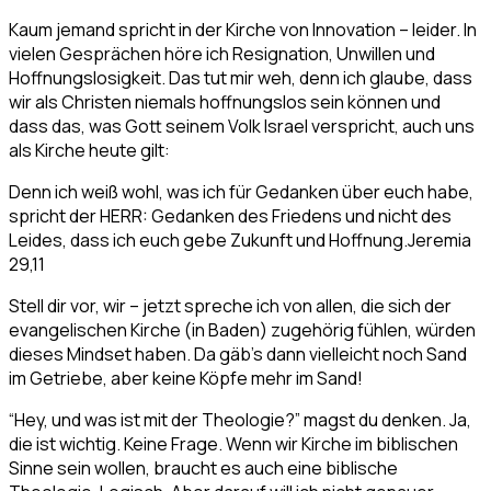
Kaum jemand spricht in der Kirche von Innovation – leider. In
vielen Gesprächen höre ich Resignation, Unwillen und
Hoffnungslosigkeit. Das tut mir weh, denn ich glaube, dass
wir als Christen niemals hoffnungslos sein können und
dass das, was Gott seinem Volk Israel verspricht, auch uns
als Kirche heute gilt:
Denn ich weiß wohl, was ich für Gedanken über euch habe,
spricht der HERR: Gedanken des Friedens und nicht des
Leides, dass ich euch gebe Zukunft und Hoffnung.
Jeremia
29,11
Stell dir vor, wir – jetzt spreche ich von allen, die sich der
evangelischen Kirche (in Baden) zugehörig fühlen, würden
dieses Mindset haben. Da gäb’s dann vielleicht noch Sand
im Getriebe, aber keine Köpfe mehr im Sand!
“Hey, und was ist mit der Theologie?” magst du denken. Ja,
die ist wichtig. Keine Frage. Wenn wir Kirche im biblischen
Sinne sein wollen, braucht es auch eine biblische