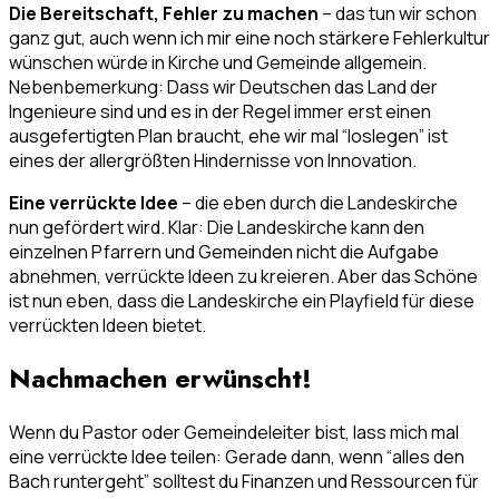
Die Bereitschaft, Fehler zu machen
– das tun wir schon
ganz gut, auch wenn ich mir eine noch stärkere Fehlerkultur
wünschen würde in Kirche und Gemeinde allgemein.
Nebenbemerkung: Dass wir Deutschen das Land der
Ingenieure sind und es in der Regel immer erst einen
ausgefertigten Plan braucht, ehe wir mal “loslegen” ist
eines der allergrößten Hindernisse von Innovation.
Eine verrückte Idee
– die eben durch die Landeskirche
nun gefördert wird. Klar: Die Landeskirche kann den
einzelnen Pfarrern und Gemeinden nicht die Aufgabe
abnehmen, verrückte Ideen zu kreieren. Aber das Schöne
ist nun eben, dass die Landeskirche ein Playfield für diese
verrückten Ideen bietet.
Nachmachen erwünscht!
Wenn du Pastor oder Gemeindeleiter bist, lass mich mal
eine verrückte Idee teilen: Gerade dann, wenn “alles den
Bach runtergeht” solltest du Finanzen und Ressourcen für