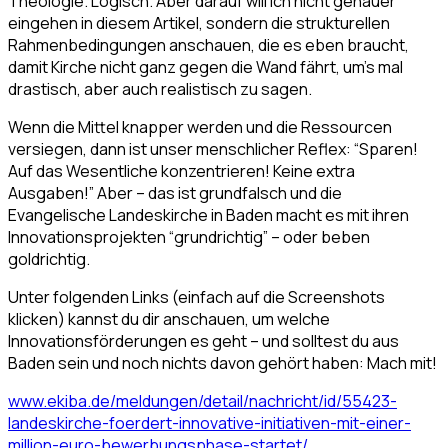
Theologie. Logisch. Aber darauf will ich nicht genauer
eingehen in diesem Artikel, sondern die strukturellen
Rahmenbedingungen anschauen, die es eben braucht,
damit Kirche nicht ganz gegen die Wand fährt, um’s mal
drastisch, aber auch realistisch zu sagen.
Wenn die Mittel knapper werden und die Ressourcen
versiegen, dann ist unser menschlicher Reflex: “Sparen!
Auf das Wesentliche konzentrieren! Keine extra
Ausgaben!” Aber – das ist grundfalsch und die
Evangelische Landeskirche in Baden macht es mit ihren
Innovationsprojekten “grundrichtig” – oder beben
goldrichtig.
Unter folgenden Links (einfach auf die Screenshots
klicken) kannst du dir anschauen, um welche
Innovationsförderungen es geht – und solltest du aus
Baden sein und noch nichts davon gehört haben: Mach mit!
www.ekiba.de/meldungen/detail/nachricht/id/55423-
landeskirche-foerdert-innovative-initiativen-mit-einer-
million-euro-bewerbungsphase-startet
/