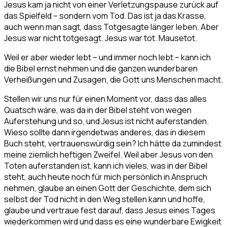
Jesus kam ja nicht von einer Verletzungspause zurück auf
das Spielfeld – sondern vom Tod. Das ist ja das Krasse,
auch wenn man sagt, dass Totgesagte länger leben. Aber
Jesus war nicht totgesagt. Jesus war tot. Mausetot.
Weil er aber wieder lebt – und immer noch lebt – kann ich
die Bibel ernst nehmen und die ganzen wunderbaren
Verheißungen und Zusagen, die Gott uns Menschen macht.
Stellen wir uns nur für einen Moment vor, dass das alles
Quatsch wäre, was da in der Bibel steht von wegen
Auferstehung und so, und Jesus ist nicht auferstanden.
Wieso sollte dann irgendetwas anderes, das in diesem
Buch steht, vertrauenswürdig sein? Ich hätte da zumindest
meine ziemlich heftigen Zweifel. Weil aber Jesus von den
Toten auferstanden ist, kann ich vieles, was in der Bibel
steht, auch heute noch für mich persönlich in Anspruch
nehmen, glaube an einen Gott der Geschichte, dem sich
selbst der Tod nicht in den Weg stellen kann und hoffe,
glaube und vertraue fest darauf, dass Jesus eines Tages
wiederkommen wird und dass es eine wunderbare Ewigkeit