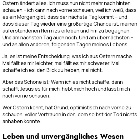
Ostern ändert alles. Ich muss nun nicht mehr nach hinten
schauen – ich kann nach vorne schauen, weil ich weiß, dass
es ein Morgen gibt, dass der nächste Tag kommt – und
dass dieser Tag wieder eine großartige Chance ist, meinen
auferstandenen Herrn zu erleben und ihm zu begegnen.
Und am nächsten Tag auch noch. Und am übernächsten –
und an allen anderen, folgenden Tagen meines Lebens.
Ja, es ist meine Entscheidung, was ich aus Ostern mache.
Mal fällt es mir leichter, mal fällt es mir schwerer. Mal
schaffe ich es, den Blick zu heben, mal nicht.
Aber das Schöne ist: Wenn ich es nicht schaffe, dann
schafft Jesus es für mich, hebt mich hoch und lässt mich
nach vorne schauen.
Wer Ostern kennt, hat Grund, optimistisch nach vorne zu
schauen, voller Vertrauen in den, dem selbst der Tod nichts
anhaben konnte.
Leben und unvergängliches Wesen