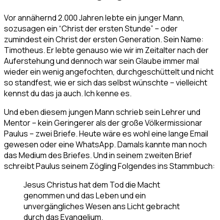
Vor annähernd 2.000 Jahren lebte ein junger Mann,
sozusagen ein “Christ der ersten Stunde” – oder
zumindest ein Christ der ersten Generation. Sein Name:
Timotheus. Er lebte genauso wie wir im Zeitalter nach der
Auferstehung und dennoch war sein Glaube immer mal
wieder ein wenig angefochten, durchgeschüttelt und nicht
so standfest, wie er sich das selbst wünschte – vielleicht
kennst du das ja auch. Ich kenne es.
Und eben diesem jungen Mann schrieb sein Lehrer und
Mentor – kein Geringerer als der große Völkermissionar
Paulus – zwei Briefe. Heute wäre es wohl eine lange Email
gewesen oder eine WhatsApp. Damals kannte man noch
das Medium des Briefes. Und in seinem zweiten Brief
schreibt Paulus seinem Zögling Folgendes ins Stammbuch:
Jesus Christus hat dem Tod die Macht
genommen und das Leben und ein
unvergängliches Wesen ans Licht gebracht
durch das Evangelium.