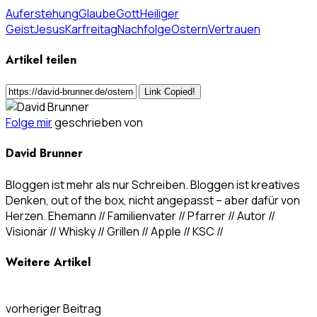
Auferstehung
Glaube
Gott
Heiliger
Geist
Jesus
Karfreitag
Nachfolge
Ostern
Vertrauen
Artikel teilen
Link Copied!
Folge mir
geschrieben von
David Brunner
Bloggen ist mehr als nur Schreiben. Bloggen ist kreatives
Denken, out of the box, nicht angepasst – aber dafür von
Herzen. Ehemann // Familienvater // Pfarrer // Autor //
Visionär // Whisky // Grillen // Apple // KSC //
Weitere Artikel
vorheriger Beitrag