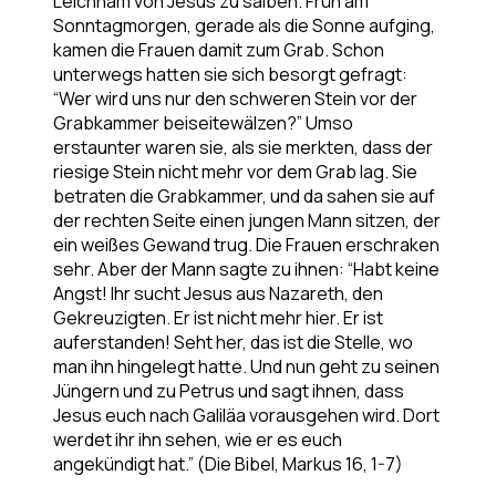
Leichnam von Jesus zu salben. Früh am
Sonntagmorgen, gerade als die Sonne aufging,
kamen die Frauen damit zum Grab. Schon
unterwegs hatten sie sich besorgt gefragt:
“Wer wird uns nur den schweren Stein vor der
Grabkammer beiseitewälzen?” Umso
erstaunter waren sie, als sie merkten, dass der
riesige Stein nicht mehr vor dem Grab lag. Sie
betraten die Grabkammer, und da sahen sie auf
der rechten Seite einen jungen Mann sitzen, der
ein weißes Gewand trug. Die Frauen erschraken
sehr. Aber der Mann sagte zu ihnen: “Habt keine
Angst! Ihr sucht Jesus aus Nazareth, den
Gekreuzigten. Er ist nicht mehr hier. Er ist
auferstanden! Seht her, das ist die Stelle, wo
man ihn hingelegt hatte. Und nun geht zu seinen
Jüngern und zu Petrus und sagt ihnen, dass
Jesus euch nach Galiläa vorausgehen wird. Dort
werdet ihr ihn sehen, wie er es euch
angekündigt hat.” (Die Bibel, Markus 16, 1-7)