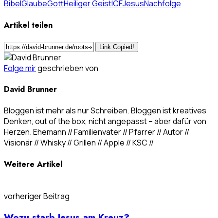
Bibel
Glaube
Gott
Heiliger Geist
ICF
Jesus
Nachfolge
Artikel teilen
Link Copied!
Folge mir
geschrieben von
David Brunner
Bloggen ist mehr als nur Schreiben. Bloggen ist kreatives
Denken, out of the box, nicht angepasst – aber dafür von
Herzen. Ehemann // Familienvater // Pfarrer // Autor //
Visionär // Whisky // Grillen // Apple // KSC //
Weitere Artikel
vorheriger Beitrag
Wozu starb Jesus am Kreuz?