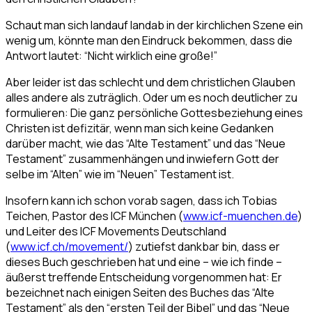
Schaut man sich landauf landab in der kirchlichen Szene ein
wenig um, könnte man den Eindruck bekommen, dass die
Antwort lautet: “Nicht wirklich eine große!”
Aber leider ist das schlecht und dem christlichen Glauben
alles andere als zuträglich. Oder um es noch deutlicher zu
formulieren: Die ganz persönliche Gottesbeziehung eines
Christen ist defizitär, wenn man sich keine Gedanken
darüber macht, wie das “Alte Testament” und das “Neue
Testament” zusammenhängen und inwiefern Gott der
selbe im “Alten” wie im “Neuen” Testament ist.
Insofern kann ich schon vorab sagen, dass ich Tobias
Teichen, Pastor des ICF München (
www.icf-muenchen.de
)
und Leiter des ICF Movements Deutschland
(
www.icf.ch/movement/
) zutiefst dankbar bin, dass er
dieses Buch geschrieben hat und eine – wie ich finde –
äußerst treffende Entscheidung vorgenommen hat: Er
bezeichnet nach einigen Seiten des Buches das “Alte
Testament” als den “ersten Teil der Bibel” und das “Neue