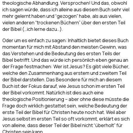
theologische Abhandlung. Versprochen! Und das, obwohl
ich sagen würde, dass ich alleine aus diesem Buch sehr viel
mehr gelernt haben und “gezogen” habe, als aus vielen,
vielen anderen “trockenen Büchern” über den ersten Teil
der Bibel (…ich lerne dazu…).
Oder um es einfach zu sagen: Inhaltlich bietet dieses Buch
momentan für mich mit Abstand den meisten Gewinn, was
das Verstehen und die Bedeutung des ersten Teils der
Bibel betrifft. Und das würde ich persönlich eben genau an
der Frage festmachen: Wer ist Jesus? Es gibt viele Bücher,
welche den Zusammenhang aus erstem und zweitem Teil
der Bibel darstellen. Das Besondere für mich an diesem
Buch ist der Fokus darauf, wie Jesus schon im ersten Teil
der Bibel vorkommt. Natürlich ist dies auch eine
theologische Positionierung – aber ohne diese müsste die
Frage doch wirklich gestattet sein, welche Bedeutung der
erste Teil der Bibel für Christen heute noch hat. Weil aber
Jesus selbst im ersten Teil so oft vorkommt, erklärt es sich
von alleine, dass dieser Teil der Bibel nicht “überholt” für
Christen sein kann.