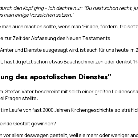
rch den Kopf ging – ich dachte nur: “Du hast schon recht, ju
s man einige Vorzeichen setzen.”
man auch machen sollte, wenn man “Finden, fördern, freisetze
wie zur Zeit der Abfassung des Neuen Testaments.
ter und Dienste ausgesagt wird, ist auch für uns heute im 21
 hast du jetzt schon etwas Bauchschmerzen oder denkst “Hä? 
ng des apostolischen Dienstes”
amm. Stefan Vater beschreibt mit solch einer großen Leidensc
ei Fragen stellte:
 im Laufe von fast 2000 Jahren Kirchengeschichte so sträflich
meinde Gestalt gewinnen?
gen vor allem deswegen gestellt, weil sie mehr oder weniger a