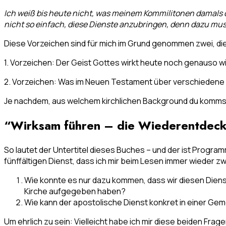
Ich weiß bis heute nicht, was meinem Kommilitonen damals du
nicht so einfach, diese Dienste anzubringen, denn dazu mus
Diese Vorzeichen sind für mich im Grund genommen zwei, die 
1. Vorzeichen: Der Geist Gottes wirkt heute noch genauso 
2. Vorzeichen: Was im Neuen Testament über verschiedene Äm
Je nachdem, aus welchem kirchlichen Background du kommst,
“Wirksam führen – die Wiederentdecku
So lautet der Untertitel dieses Buches – und der ist Progr
fünffältigen Dienst, dass ich mir beim Lesen immer wieder zw
Wie konnte es nur dazu kommen, dass wir diesen Dienst
Kirche aufgegeben haben?
Wie kann der apostolische Dienst konkret in einer Ge
Um ehrlich zu sein: Vielleicht habe ich mir diese beiden Fra