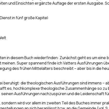
e Seiten und Einsichten ergänzte Auflage der ersten Ausgabe
ienst in fünf große Kapitel:
Welt
iten in diesem Buch wiederfinden: Zunächst geht es um eine
pt meinen. Super spannend finde ich Vatters Ausführungen übe
ung des frühen Mittelalters beschreibt – aber bis in die heu
 beruhigt: die theologischen Ausführungen sind immens – abe
schafft es, hochkomplexe theologische Zusammenhänge so zu be
ss, seinen Ausführungen nachzuspüren und die Leidenschaft fü
, sondern wird vor allem im zweiten Teil des Buches immer p
gestellungen an sich heranlässt bzw. an die Gemeinde (vgl. S.