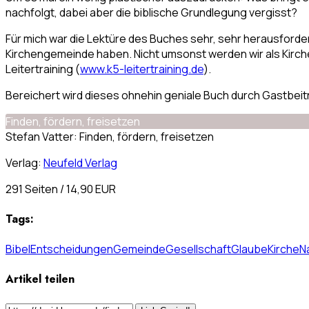
nachfolgt, dabei aber die biblische Grundlegung vergisst?
Für mich war die Lektüre des Buches sehr, sehr herausfordern
Kirchengemeinde haben. Nicht umsonst werden wir als Kirch
Leitertraining (
www.k5-leitertraining.de
).
Bereichert wird dieses ohnehin geniale Buch durch Gastbei
Finden, fördern, freisetzen
Stefan Vatter: Finden, fördern, freisetzen
Verlag:
Neufeld Verlag
291 Seiten / 14,90 EUR
Tags:
Bibel
Entscheidungen
Gemeinde
Gesellschaft
Glaube
Kirche
N
Artikel teilen