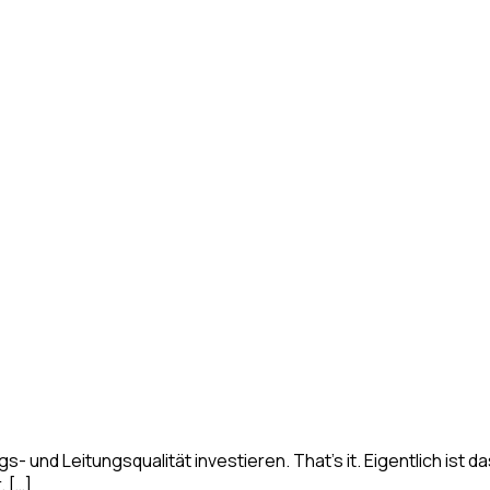
gs- und Leitungsqualität investieren. That’s it. Eigentlich ist d
 […]