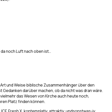
s da noch Luft nach oben ist…
re Art und Weise biblische Zusammenhänger über den
est Gedanken darüber machen, ob da nicht was dran wäre.
 vielmehr das Wesen von Kirche auch heute noch,
ren Platz finden können.
CF, Fresh X, kontemplativ, attraktiv, undsonstwas-iv