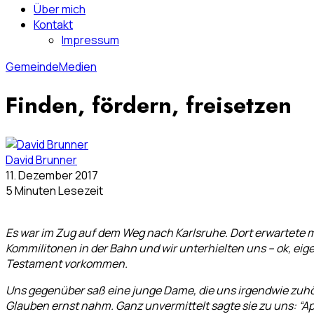
Über mich
Kontakt
Impressum
Gemeinde
Medien
Finden, fördern, freisetzen
David Brunner
11. Dezember 2017
5 Minuten Lesezeit
Es war im Zug auf dem Weg nach Karlsruhe. Dort erwartete
Kommilitonen in der Bahn und wir unterhielten uns – ok, ei
Testament vorkommen.
Uns gegenüber saß eine junge Dame, die uns irgendwie zuhört
Glauben ernst nahm. Ganz unvermittelt sagte sie zu uns: “Apo