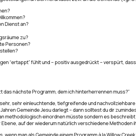
ehen?
willkommen?
en Dienst an?
ngsräume zu?
ete Personen?
stellen?
ragen “ertappt” fühlt und – positiv ausgedrückt – verspürt, das
jetzt das nächste Programm, dem ich hinterherrennen muss?”
 sehr, sehr einleuchtende, tiefgreifende und nachvollziehba
 Jahren Gemeinde Jesu darlegt – dann solltest du dir zumind
s man methodologisch einordnen müsste sondern es beschreibt
Ebene, auf der wiederum natürlich verschiedene Methoden ih
s, wenn man als Gemeinde einem Programm à la Willow Creek, I