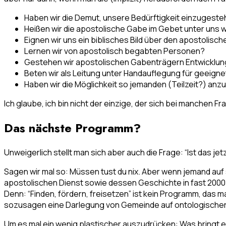
Haben wir die Demut, unsere Bedürftigkeit einzugest
Heißen wir die apostolische Gabe im Gebet unter uns 
Eignen wir uns ein biblisches Bild über den apostolisch
Lernen wir von apostolisch begabten Personen?
Gestehen wir apostolischen Gabenträgern Entwicklu
Beten wir als Leitung unter Handauflegung für geeign
Haben wir die Möglichkeit so jemanden (Teilzeit?) anzu
Ich glaube, ich bin nicht der einzige, der sich bei manchen F
Das nächste Programm?
Unweigerlich stellt man sich aber auch die Frage: “Ist das 
Sagen wir mal so: Müssen tust du nix. Aber wenn jemand auf
apostolischen Dienst sowie dessen Geschichte in fast 2000
Denn: “Finden, fördern, freisetzen” ist kein Programm, da
sozusagen eine Darlegung von Gemeinde auf ontologischer 
Um es mal ein wenig plastischer auszudrücken: Was bringt e