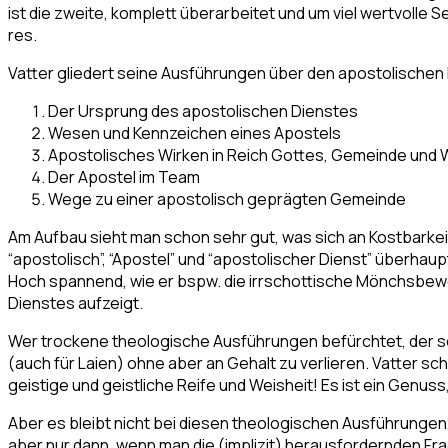
ist die zweite, komplett überarbeitet und um viel wertvoll
res.
Vatter gliedert seine Ausführungen über den apostolischen D
Der Ursprung des apostolischen Dienstes
Wesen und Kennzeichen eines Apostels
Apostolisches Wirken in Reich Gottes, Gemeinde und 
Der Apostel im Team
Wege zu einer apostolisch geprägten Gemeinde
Am Aufbau sieht man schon sehr gut, was sich an Kostbarke
“apostolisch”, “Apostel” und “apostolischer Dienst” überhau
Hoch spannend, wie er bspw. die irrschottische Mönchsbeweg
Dienstes aufzeigt.
Wer trockene theologische Ausführungen befürchtet, der sei
(auch für Laien) ohne aber an Gehalt zu verlieren. Vatter 
geistige und geistliche Reife und Weisheit! Es ist ein Genu
Aber es bleibt nicht bei diesen theologischen Ausführungen
aber nur dann, wenn man die (implizit) herausfordernden Fra