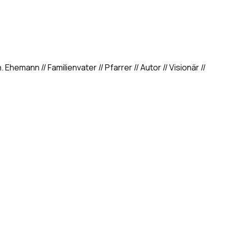
hemann // Familienvater // Pfarrer // Autor // Visionär //