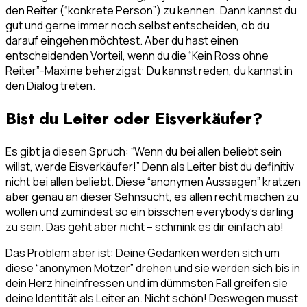
den Reiter (“konkrete Person”) zu kennen. Dann kannst du
gut und gerne immer noch selbst entscheiden, ob du
darauf eingehen möchtest. Aber du hast einen
entscheidenden Vorteil, wenn du die “Kein Ross ohne
Reiter”-Maxime beherzigst: Du kannst reden, du kannst in
den Dialog treten.
Bist du Leiter oder Eisverkäufer?
Es gibt ja diesen Spruch: “Wenn du bei allen beliebt sein
willst, werde Eisverkäufer!” Denn als Leiter bist du definitiv
nicht bei allen beliebt. Diese “anonymen Aussagen” kratzen
aber genau an dieser Sehnsucht, es allen recht machen zu
wollen und zumindest so ein bisschen everybody’s darling
zu sein. Das geht aber nicht – schmink es dir einfach ab!
Das Problem aber ist: Deine Gedanken werden sich um
diese “anonymen Motzer” drehen und sie werden sich bis in
dein Herz hineinfressen und im dümmsten Fall greifen sie
deine Identität als Leiter an. Nicht schön! Deswegen musst