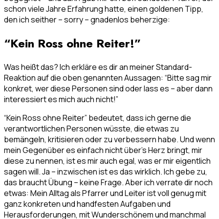
schon viele Jahre Erfahrung hatte, einen goldenen Tipp,
den ich seither – sorry – gnadenlos beherzige:
“Kein Ross ohne Reiter!”
Was heißt das? Ich erkläre es dir an meiner Standard-
Reaktion auf die oben genannten Aussagen: “Bitte sag mir
konkret, wer diese Personen sind oder lass es – aber dann
interessiert es mich auch nicht!”
“Kein Ross ohne Reiter” bedeutet, dass ich gerne die
verantwortlichen Personen wüsste, die etwas zu
bemängeln, kritisieren oder zu verbessern habe. Und wenn
mein Gegenüber es einfach nicht über’s Herz bringt, mir
diese zu nennen, ist es mir auch egal, was er mir eigentlich
sagen will. Ja – inzwischen ist es das wirklich. Ich gebe zu,
das braucht Übung – keine Frage. Aber ich verrate dir noch
etwas: Mein Alltag als Pfarrer und Leiter ist voll genug mit
ganz konkreten und handfesten Aufgaben und
Herausforderungen, mit Wunderschönem und manchmal