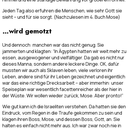
Jeden Tag also erfuhren die Menschen, wie sehr Gott sie
sieht – und für sie sorgt. (Nachzulesen im 4. Buch Mose)
…wird gemotzt
Und dennoch: manchen war das nicht genug. Sie
jammerten und klagten: “In Ägypten hatten wir weit mehr zu
essen, ausgewogener und vielfältiger. Da gab es nicht nur
dieses Manna, sondern andere leckere Dinge. OK, dafür
mussten wir auch als Sklaven leben, viele verloren ihr
Leben, andere sind für ihr Leben gezeichnet und eigentlich
war das eine richtige Drecksarbeit – aber immerhin: unser
Speiseplan war wesentlich facettenreicher als der hier in
der Wüste. Wir wollen wieder zurück, Mose. Aber pronto!”
Wie gut kann ich die Israeliten verstehen. Da hatten sie den
Eindruck, vom Regen in die Traufe gekommen zu sein und
klagen ihren Boss, Mose, und dessen Boss, Gott, an. Sie
halten es einfach nicht mehr aus. Ich war zwar noch nie in