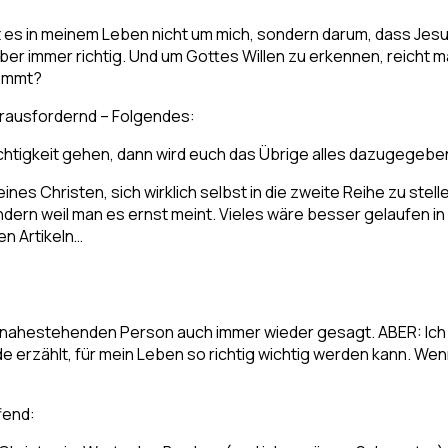
ht es in meinem Leben nicht um mich, sondern darum, dass Je
ber immer richtig. Und um Gottes Willen zu erkennen, reicht 
kommt?
herausfordernd – Folgendes:
htigkeit gehen, dann wird euch das Übrige alles dazugegeben
es Christen, sich wirklich selbst in die zweite Reihe zu stelle
ern weil man es ernst meint. Vieles wäre besser gelaufen i
en Artikeln…
hr nahestehenden Person auch immer wieder gesagt. ABER: Ich
erzählt, für mein Leben so richtig wichtig werden kann. Wenn
fend: