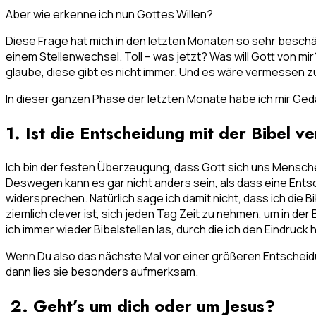
Aber wie erkenne ich nun Gottes Willen?
Diese Frage hat mich in den letzten Monaten so sehr beschäf
einem Stellenwechsel. Toll – was jetzt? Was will Gott von m
glaube, diese gibt es nicht immer. Und es wäre vermessen 
In dieser ganzen Phase der letzten Monate habe ich mir Geda
1. Ist die Entscheidung mit der Bibel v
Ich bin der festen Überzeugung, dass Gott sich uns Mensche
Deswegen kann es gar nicht anders sein, als dass eine Entsch
widersprechen. Natürlich sage ich damit nicht, dass ich die 
ziemlich clever ist, sich jeden Tag Zeit zu nehmen, um in de
ich immer wieder Bibelstellen las, durch die ich den Eindruc
Wenn Du also das nächste Mal vor einer größeren Entscheidun
dann lies sie besonders aufmerksam.
2. Geht’s um dich oder um Jesus?