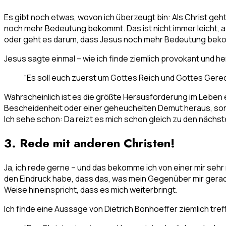
Es gibt noch etwas, wovon ich überzeugt bin: Als Christ ge
noch mehr Bedeutung bekommt. Das ist nicht immer leicht, a
oder geht es darum, dass Jesus noch mehr Bedeutung be
Jesus sagte einmal – wie ich finde ziemlich provokant und 
“Es soll euch zuerst um Gottes Reich und Gottes Gerec
Wahrscheinlich ist es die größte Herausforderung im Leben ein
Bescheidenheit oder einer geheuchelten Demut heraus, sond
Ich sehe schon: Da reizt es mich schon gleich zu den nächst
3. Rede mit anderen Christen!
Ja, ich rede gerne – und das bekomme ich von einer mir se
den Eindruck habe, dass das, was mein Gegenüber mir gerade 
Weise hineinspricht, dass es mich weiterbringt.
Ich finde eine Aussage von Dietrich Bonhoeffer ziemlich tref