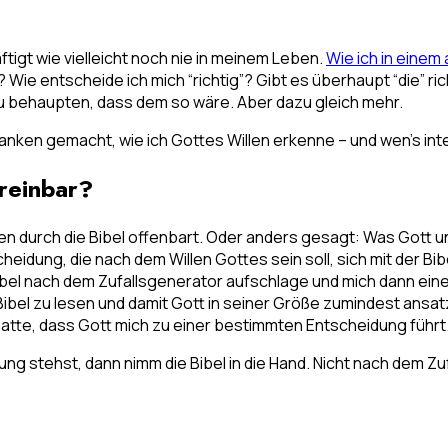
tigt wie vielleicht noch nie in meinem Leben.
Wie ich in einem
ir? Wie entscheide ich mich “richtig”? Gibt es überhaupt “die”
zu behaupten, dass dem so wäre. Aber dazu gleich mehr.
nken gemacht, wie ich Gottes Willen erkenne – und wen’s inter
ereinbar?
n durch die Bibel offenbart. Oder anders gesagt: Was Gott un
eidung, die nach dem Willen Gottes sein soll, sich mit der Bib
Bibel nach dem Zufallsgenerator aufschlage und mich dann eine 
r Bibel zu lesen und damit Gott in seiner Größe zumindest ansa
k hatte, dass Gott mich zu einer bestimmten Entscheidung führt
g stehst, dann nimm die Bibel in die Hand. Nicht nach dem Zuf