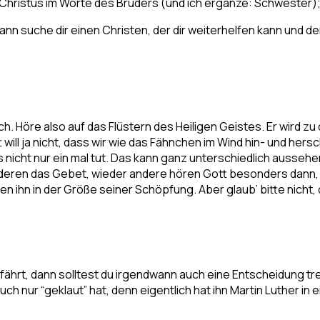
Christus im Worte des Bruders (und ich ergänze: Schwester); j
dann suche dir einen Christen, der dir weiterhelfen kann und d
Stich. Höre also auf das Flüstern des Heiligen Geistes. Er wird 
t will ja nicht, dass wir wie das Fähnchen im Wind hin- und h
es nicht nur ein mal tut. Das kann ganz unterschiedlich ausse
anderen das Gebet, wieder andere hören Gott besonders dann, 
hn in der Größe seiner Schöpfung. Aber glaub’ bitte nicht, da
eifährt, dann solltest du irgendwann auch eine Entscheidung t
ch nur “geklaut” hat, denn eigentlich hat ihn Martin Luther in 