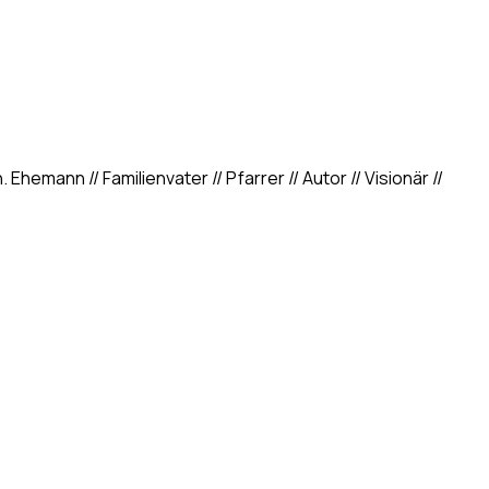
hemann // Familienvater // Pfarrer // Autor // Visionär //