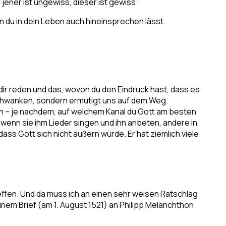
ener ist ungewiss, dieser ist gewiss.”
en du in dein Leben auch hineinsprechen lässt.
zu dir reden und das, wovon du den Eindruck hast, dass es
erschwanken, sondern ermutigt uns auf dem Weg.
hen – je nachdem, auf welchem Kanal du Gott am besten
wenn sie ihm Lieder singen und ihn anbeten, andere in
ss Gott sich nicht äußern würde. Er hat ziemlich viele
reffen. Und da muss ich an einen sehr weisen Ratschlag
einem Brief (am 1. August 1521) an Philipp Melanchthon