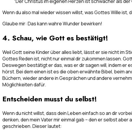
“Der Christus im eigenen Herzen ist schwächer als der 
Wenn du also mal wieder wissen willst, was Gottes Wille ist, 
Glaube mir: Das kann wahre Wunder bewirken!
4. Schau, wie Gott es bestätigt!
Weil Gott seine Kinder über alles liebt, lässt er sie nicht im 
Gottes Reden ist, nicht nur einmal dir zukommen lassen. Got
Deswegen bestätigt er das, was er dir sagen will, indem er 
hörst. Bei dem einen ist es die oben erwähnte Bibel, beim 
Büchern, wieder andere in Gesprächen und andere vernehmen i
Möglichkeiten dafür.
Entscheiden musst du selbst!
Wenn du nicht willst, dass dein Leben einfach so an dir vorb
denken, den mein Vater mir einmal gab – den er selbst aber au
geschrieben. Dieser lautet: