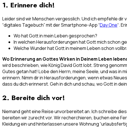
1. Erinnere dich!
Leider sind wir Menschen vergesslich. Und ich empfehle dir v
“digitales Tagebuch” mit der Smartphone-App “
Day One
“. E
Wo hat Gott in mein Leben gesprochen?
In welchen Herausforderungen hat Gott mich schon ge
Welche Wunder hat Gott in meinem Leben schon vollb
Wo Erinnerung an Gottes Wirken in Deinem Leben lebend
wird beschrieben, wie König David Gott lobt. Streng genomme
Gutes getan hat! Lobe den Herrn, meine Seele, und was in mir 
erinnern. Nimm dir in Herausforderungen, wenn etwas Neues a
dass du dich erinnerst. Geh in dich und schau, wo Gott in de
2. Bereite dich vor!
Niemand geht eine Reise unvorbereitet an. Ich schreibe die
bereiten wir zurecht vor. Wir recherchieren, buchen eine 
Kleidung ein und hinterlassen unsere Wohnung “urlaubsfertig