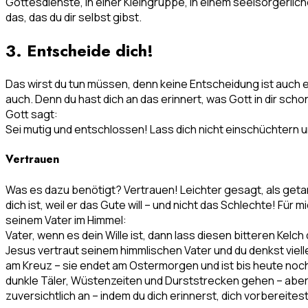
Gottesdienste, in einer Kleingruppe, in einem seelsorgerlic
das, das du dir selbst gibst.
3. Entscheide dich!
Das wirst du tun müssen, denn keine Entscheidung ist auch e
auch. Denn du hast dich an das erinnert, was Gott in dir sch
Gott sagt:
Sei mutig und entschlossen! Lass dich nicht einschüchtern un
Vertrauen
Was es dazu benötigt? Vertrauen! Leichter gesagt, als getan
dich ist, weil er das Gute will – und nicht das Schlechte! F
seinem Vater im Himmel:
Vater, wenn es dein Wille ist, dann lass diesen bitteren Kelc
Jesus vertraut seinem himmlischen Vater und du denkst viell
am Kreuz – sie endet am Ostermorgen und ist bis heute noch 
dunkle Täler, Wüstenzeiten und Durststrecken gehen – aber
zuversichtlich an – indem du dich erinnerst, dich vorbereite