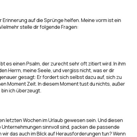
r Erinnerung auf die Sprünge helfen. Meine vorm ist ein
 Vielmehr stelle dir folgende Fragen:
ibt es einen Psalm, der zurecht sehr oft zitiert wird. In ihm
n Herrn, meine Seele, und vergiss nicht, was er dir
genauer gesagt: Er fordert sich selbst dazu auf, sich zu
nen Moment Zeit. In diesem Moment tust du nichts, außer
 bin ich überzeugt.
 den letzten Wochen im Urlaub gewesen sein. Und diesen
he Unternehmungen sinnvoll sind, packen die passende
ten wir das auch im Blick auf Herausforderungen tun? Wenn