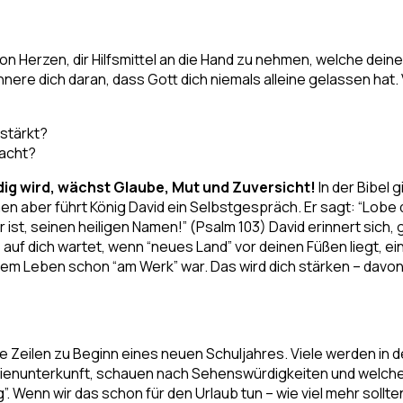
on Herzen, dir Hilfsmittel an die Hand zu nehmen, welche deine
rinnere dich daran, dass Gott dich niemals alleine gelassen hat.
stärkt?
racht?
ig wird, wächst Glaube, Mut und Zuversicht!
In der Bibel g
n aber führt König David ein Selbstgespräch. Er sagt: “Lobe de
ist, seinen heiligen Namen!” (Psalm 103) David erinnert sich, 
uf dich wartet, wenn “neues Land” vor deinen Füßen liegt, ei
inem Leben schon “am Werk” war. Das wird dich stärken – davon
se Zeilen zu Beginn eines neuen Schuljahres. Viele werden in
Ferienunterkunft, schauen nach Sehenswürdigkeiten und welc
”. Wenn wir das schon für den Urlaub tun – wie viel mehr soll