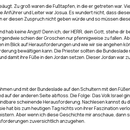
eäugt. Zu groß waren die Fußtapfen, in die er getreten war. V
e Anführer und Leiter war Josua. Es wundert nicht, dass dies
nn er diesen Zuspruch nicht geben würde und so müssen die
d hab keine Angst! Denn ich, der HERR, dein Gott, stehe dir b
gendwie schien der Groschen nur pfennigweise zu fallen. Aber
onen im Blick auf Herausforderungen und wie wir sie angehen 
orderung bewältigen kann. Die Priester sollten die Bundeslad
n und damit ihre Füße in den Jordan setzen. Dieser Jordan war 
ahmen und mit der Bundeslade auf den Schultern mit den Füß
 auf der anderen Seite abfloss. Die Folge: Das Volk Israel gi
dbare scheinende Herausforderung. Nachlesen kannst du diese
ie hat bis zum heutigen Tag nichts von ihrer Faszination ver
eistern. Aber wenn ich diese Geschichte mir anschaue, dann si
usforderungen zuversichtlich anzugehen.