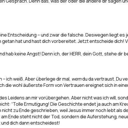
hen Gespräch. Denn das, was der oder die andere dir sagen un
ine Entscheidung – und zwar die falsche. Deswegen liegt es je
on getan hat und hast dich vorbereitet. Jetzt entscheide dich!
d hab keine Angst! Denn ich, der HERR, dein Gott, stehe dir b
 – ich weiß. Aber überlege dir mal,
wem
du da vertraust. Du ve
ür mich die wohl äußerste Form von Vertrauen ereignet sich in 
h des Leidens an mir vorübergehen. Aber nicht was ich will, son
eicht: “Tolle Ermutigung! Die Geschichte endet ja auch am Kre
nicht zu Ende geschrieben, weil Jesus immer noch lebt als de
 am Ende steht nicht der Tod, sondern die Auferstehung, neu
st und dich dann entscheidest!