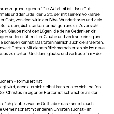
 daran zugrunde gehen.” Die Wahrheit ist, dass Gott
mmels und der Erde; der Gott, der mit seinem Volk Israel
er Gott, von dem wir in der Bibel Wunderbares und viele
r Seite sein, dich stärken, ermutigen und dir Zuversicht
eben. Glaube nicht den Lügen, die deine Gedanken dir
ügen anderer über dich. Glaube und vertraue einzig und
e schauen kannst. Das taten nämlich auch die Israeliten.
nwart Gottes. Mit diesem Blick marschierten sie ins neue
Jesus zu richten. Und dann glaube und vertraue ihm – der
chern – formuliert hat:
t wird; denn aus sich selbst kann er sich nicht helfen,
Der Christus im eigenen Herzen ist schwächer als der
n. “Ich glaube zwar an Gott, aber das kann ich auch
 die Gemeinschaft mit anderen Christen suchst – im