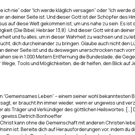
fe ich nie” oder “Ich werde kläglich versagen” oder “Ich werde
er an deiner Seite ist. Und dieser Gott ist der Schöpfer des Hi
us auf diese Welt gekommen ist, um uns nahe zu sein. Es ist d
igkeit (Die Bibel, Hebräer 13,8). Und dieser Gott wird an deine
rheit und tu alles, um in dieser Wahrheit zu wachsen und zu l
ucht, dich durcheinander zu bringen. Glaube auch nicht den L
 an deiner Seite ist und du deswegen unerschrocken nach vorn
ahen sie in 1.000 Metern Entfernung die Bundeslade, die Gege
 Wege, Tools und Möglichkeiten, die dir helfen, den Blick auf 
r in “Gemeinsames Leben” – einem seiner wohl bekanntesten Bü
agt, er braucht ihn immer wieder, wenn er ungewiss und verzag
r als Träger und Verkündiger des göttlichen Heilswortes. […] 
t gewiss.
Dietrich Bonhoeffer
in Christ kann ohne die Gemeinschaft mit anderen Christen lebe
r Unsinn ist. Bereite dich auf Herausforderungen vor, indem du