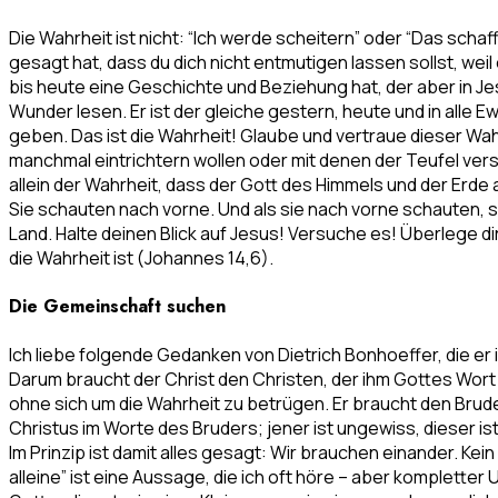
Die Wahrheit ist nicht: “Ich werde scheitern” oder “Das schaf
gesagt hat, dass du dich nicht entmutigen lassen sollst, weil 
bis heute eine Geschichte und Beziehung hat, der aber in Jes
Wunder lesen. Er ist der gleiche gestern, heute und in alle Ew
geben. Das ist die Wahrheit! Glaube und vertraue dieser Wah
manchmal eintrichtern wollen oder mit denen der Teufel vers
allein der Wahrheit, dass der Gott des Himmels und der Erde
Sie schauten nach vorne. Und als sie nach vorne schauten, s
Land. Halte deinen Blick auf Jesus! Versuche es! Überlege dir
die Wahrheit ist (Johannes 14,6).
Die Gemeinschaft suchen
Ich liebe folgende Gedanken von Dietrich Bonhoeffer, die e
Darum braucht der Christ den Christen, der ihm Gottes Wort s
ohne sich um die Wahrheit zu betrügen. Er braucht den Brude
Christus im Worte des Bruders; jener ist ungewiss, dieser is
Im Prinzip ist damit alles gesagt: Wir brauchen einander. Ke
alleine” ist eine Aussage, die ich oft höre – aber komplette