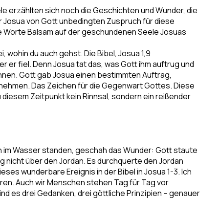
iele erzählten sich noch die Geschichten und Wunder, die
er Josua von Gott unbedingten Zuspruch für diese
se Worte Balsam auf der geschundenen Seele Josuas
ei, wohin du auch gehst.
Die Bibel, Josua 1,9
 er fiel. Denn Josua tat das, was Gott ihm auftrug und
können. Gott gab Josua einen bestimmten Auftrag,
e nehmen. Das Zeichen für die Gegenwart Gottes. Diese
zu diesem Zeitpunkt kein Rinnsal, sondern ein reißender
en im Wasser standen, geschah das Wunder: Gott staute
ng nicht über den Jordan. Es durchquerte den Jordan
s wunderbare Ereignis in der Bibel in Josua 1-3. Ich
loren. Auch wir Menschen stehen Tag für Tag vor
nd es drei Gedanken, drei göttliche Prinzipien – genauer