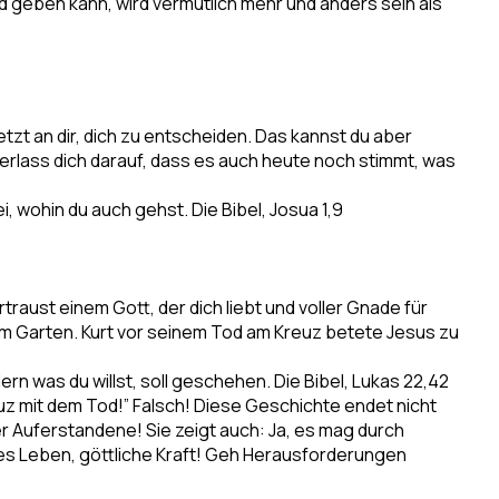
d geben kann, wird vermutlich mehr und anders sein als
tzt an dir, dich zu entscheiden. Das kannst du aber
 Verlass dich darauf, dass es auch heute noch stimmt, was
ei, wohin du auch gehst.
Die Bibel, Josua 1,9
rtraust einem Gott, der dich liebt und voller Gnade für
einem Garten. Kurt vor seinem Tod am Kreuz betete Jesus zu
dern was du willst, soll geschehen.
Die Bibel, Lukas 22,42
uz mit dem Tod!” Falsch! Diese Geschichte endet nicht
r Auferstandene! Sie zeigt auch: Ja, es mag durch
es Leben, göttliche Kraft! Geh Herausforderungen