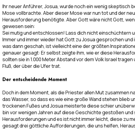
Ihr neuer Anführer, Josua, wurde noch ein wenig skeptisch b
Mose vollbrachte. Aber dieser Mose war nun tot und der neu
Herausforderung benötigte. Aber Gott wäre nicht Gott, we
gewesen sein:
Sei mutig und entschlossen! Lass dich nicht einschüchtern un
Immer und immer wieder hat Gott zu Josua gesprochen und ir
was dann geschah, ist vielleicht eine der größten Inspirati
genauer gesagt: Er selbst zeigte ihm, wie er diese Herausf
sollten sie in 1.000 Meter Abstand vor dem Volk Israel trage
Fluß, der über die Ufer trat.
Der entscheidende Moment
Doch in dem Moment, als die Priester allen Mut zusammen n
das Wasser, so dass es wie eine große Wand stehen blieb und
trockenen Fußes und Josua meisterte diese schier unüberwin
bin vor wenigen Jahren auf diese Geschichte gestoßen und s
Herausforderungen und es ist nicht immer leicht, diese zu m
gesagt drei göttliche Aufforderungen, die uns helfen, Hera