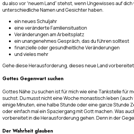
du also vor “neuem Land” stehst, wenn Ungewisses auf dich
unterschiedliche Namen und Gesichter haben.
ein neues Schuljahr
eine veränderte Familiensituation
Veränderungen am Arbeitsplatz
ein unangenehmes Gespräch, das du führen solltest
finanzielle oder gesundheitliche Veränderungen
und vieles mehr
Gehe diese Herausforderung, dieses neue Land vorbereitet a
Gottes Gegenwart suchen
Gottes Nähe zu suchen ist für mich wie eine Tankstelle für 
suchst. Du musst nicht eine Woche monastisch leben (auch 
einige Minuten, eine halbe Stunde oder eine ganze Stunde Ze
oder einfach mal ein Spaziergang mit Gott machen. Was auch
vorbereitet in die Herausforderung gehen. Denn in der Gegen
Der Wahrheit glauben