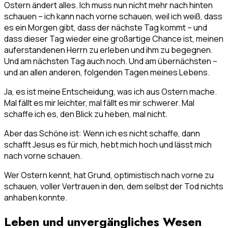
Ostern ändert alles. Ich muss nun nicht mehr nach hinten
schauen – ich kann nach vorne schauen, weil ich weiß, dass
es ein Morgen gibt, dass der nächste Tag kommt – und
dass dieser Tag wieder eine großartige Chance ist, meinen
auferstandenen Herrn zu erleben und ihm zu begegnen.
Und am nächsten Tag auch noch. Und am übernächsten –
und an allen anderen, folgenden Tagen meines Lebens.
Ja, es ist meine Entscheidung, was ich aus Ostern mache.
Mal fällt es mir leichter, mal fällt es mir schwerer. Mal
schaffe ich es, den Blick zu heben, mal nicht.
Aber das Schöne ist: Wenn ich es nicht schaffe, dann
schafft Jesus es für mich, hebt mich hoch und lässt mich
nach vorne schauen.
Wer Ostern kennt, hat Grund, optimistisch nach vorne zu
schauen, voller Vertrauen in den, dem selbst der Tod nichts
anhaben konnte.
Leben und unvergängliches Wesen