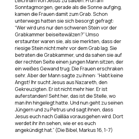
Leichnam von Jesus zu salben. Früh am
Sonntagmorgen, gerade als die Sonne aufging,
kamen die Frauen damit zum Grab. Schon
unterwegs hatten sie sich besorgt gefragt:
“Wer wird uns nur den schweren Stein vor der
Grabkammer beiseitewälzen?” Umso
erstaunter waren sie, als sie merkten, dass der
riesige Stein nicht mehr vor dem Grab lag. Sie
betraten die Grabkammer, und da sahen sie auf
der rechten Seite einen jungen Mann sitzen, der
ein weißes Gewand trug. Die Frauen erschraken
sehr. Aber der Mann sagte zu ihnen: “Habt keine
Angst! Ihr sucht Jesus aus Nazareth, den
Gekreuzigten. Er ist nicht mehr hier. Er ist
auferstanden! Seht her, das ist die Stelle, wo
man ihn hingelegt hatte. Und nun geht zu seinen
Jüngern und zu Petrus und sagt ihnen, dass
Jesus euch nach Galiläa vorausgehen wird. Dort
werdet ihr ihn sehen, wie er es euch
angekündigt hat.” (Die Bibel, Markus 16, 1-7)