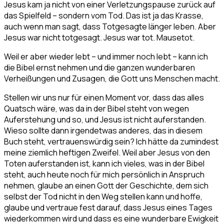
Jesus kam ja nicht von einer Verletzungspause zurück auf
das Spielfeld – sondern vom Tod. Das ist ja das Krasse,
auch wenn man sagt, dass Totgesagte länger leben. Aber
Jesus war nicht totgesagt. Jesus war tot. Mausetot.
Weil er aber wieder lebt – und immer noch lebt – kann ich
die Bibel ernst nehmen und die ganzen wunderbaren
Verheißungen und Zusagen, die Gott uns Menschen macht.
Stellen wir uns nur für einen Moment vor, dass das alles
Quatsch wäre, was da in der Bibel steht von wegen
Auferstehung und so, und Jesus ist nicht auferstanden.
Wieso sollte dann irgendetwas anderes, das in diesem
Buch steht, vertrauenswürdig sein? Ich hätte da zumindest
meine ziemlich heftigen Zweifel. Weil aber Jesus von den
Toten auferstanden ist, kann ich vieles, was in der Bibel
steht, auch heute noch für mich persönlich in Anspruch
nehmen, glaube an einen Gott der Geschichte, dem sich
selbst der Tod nicht in den Weg stellen kann und hoffe,
glaube und vertraue fest darauf, dass Jesus eines Tages
wiederkommen wird und dass es eine wunderbare Ewigkeit