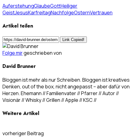
Auferstehung
Glaube
Gott
Heiliger
Geist
Jesus
Karfreitag
Nachfolge
Ostern
Vertrauen
Artikel teilen
Link Copied!
Folge mir
geschrieben von
David Brunner
Bloggen ist mehr als nur Schreiben. Bloggen ist kreatives
Denken, out of the box, nicht angepasst – aber dafür von
Herzen. Ehemann // Familienvater // Pfarrer // Autor //
Visionär // Whisky // Grillen // Apple // KSC //
Weitere Artikel
vorheriger Beitrag