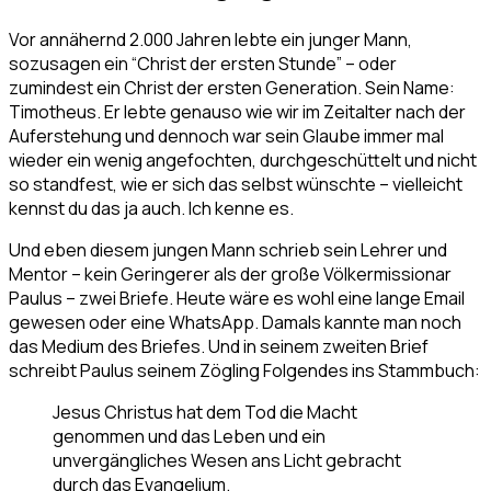
Vor annähernd 2.000 Jahren lebte ein junger Mann,
sozusagen ein “Christ der ersten Stunde” – oder
zumindest ein Christ der ersten Generation. Sein Name:
Timotheus. Er lebte genauso wie wir im Zeitalter nach der
Auferstehung und dennoch war sein Glaube immer mal
wieder ein wenig angefochten, durchgeschüttelt und nicht
so standfest, wie er sich das selbst wünschte – vielleicht
kennst du das ja auch. Ich kenne es.
Und eben diesem jungen Mann schrieb sein Lehrer und
Mentor – kein Geringerer als der große Völkermissionar
Paulus – zwei Briefe. Heute wäre es wohl eine lange Email
gewesen oder eine WhatsApp. Damals kannte man noch
das Medium des Briefes. Und in seinem zweiten Brief
schreibt Paulus seinem Zögling Folgendes ins Stammbuch:
Jesus Christus hat dem Tod die Macht
genommen und das Leben und ein
unvergängliches Wesen ans Licht gebracht
durch das Evangelium.