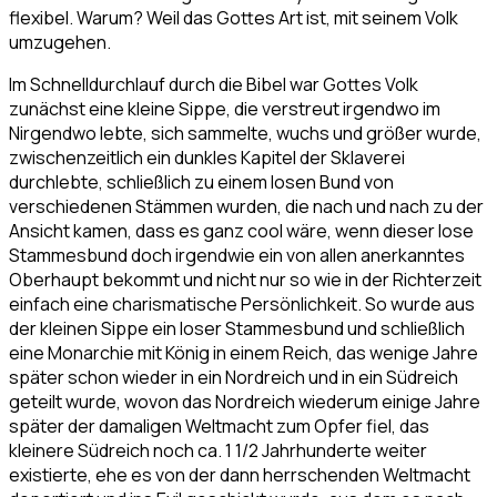
flexibel. Warum? Weil das Gottes Art ist, mit seinem Volk
umzugehen.
Im Schnelldurchlauf durch die Bibel war Gottes Volk
zunächst eine kleine Sippe, die verstreut irgendwo im
Nirgendwo lebte, sich sammelte, wuchs und größer wurde,
zwischenzeitlich ein dunkles Kapitel der Sklaverei
durchlebte, schließlich zu einem losen Bund von
verschiedenen Stämmen wurden, die nach und nach zu der
Ansicht kamen, dass es ganz cool wäre, wenn dieser lose
Stammesbund doch irgendwie ein von allen anerkanntes
Oberhaupt bekommt und nicht nur so wie in der Richterzeit
einfach eine charismatische Persönlichkeit. So wurde aus
der kleinen Sippe ein loser Stammesbund und schließlich
eine Monarchie mit König in einem Reich, das wenige Jahre
später schon wieder in ein Nordreich und in ein Südreich
geteilt wurde, wovon das Nordreich wiederum einige Jahre
später der damaligen Weltmacht zum Opfer fiel, das
kleinere Südreich noch ca. 1 1/2 Jahrhunderte weiter
existierte, ehe es von der dann herrschenden Weltmacht