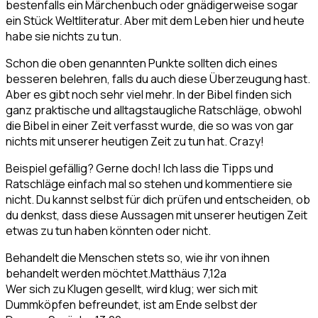
bestenfalls ein Märchenbuch oder gnädigerweise sogar
ein Stück Weltliteratur. Aber mit dem Leben hier und heute
habe sie nichts zu tun.
Schon die oben genannten Punkte sollten dich eines
besseren belehren, falls du auch diese Überzeugung hast.
Aber es gibt noch sehr viel mehr. In der Bibel finden sich
ganz praktische und alltagstaugliche Ratschläge, obwohl
die Bibel in einer Zeit verfasst wurde, die so was von gar
nichts mit unserer heutigen Zeit zu tun hat. Crazy!
Beispiel gefällig? Gerne doch! Ich lass die Tipps und
Ratschläge einfach mal so stehen und kommentiere sie
nicht. Du kannst selbst für dich prüfen und entscheiden, ob
du denkst, dass diese Aussagen mit unserer heutigen Zeit
etwas zu tun haben könnten oder nicht.
Behandelt die Menschen stets so, wie ihr von ihnen
behandelt werden möchtet.
Matthäus 7,12a
Wer sich zu Klugen gesellt, wird klug; wer sich mit
Dummköpfen befreundet, ist am Ende selbst der