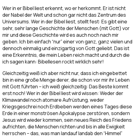
Wer in er Bibel liest erkennt, wo er herkommt. Er ist nicht
der Nabel der Welt und schon gar nicht das Zentrum des
Universums. Wer in der Bibel liest, stellt fest: Es gibt eine
sehr, sehr lange Geschichte der Menschen (mit Gott) vor
mir und diese Geschichte wird es auch noch nach mir
geben. Ich bin einfach “nur” einer von ganz, ganz vielen und
dennoch einmalig und einzigartig von Gott geliebt. Das ist
eine Erkenntnis, die mein Leben reich macht und durch die
ich sagen kann: Bibellesen rockt wirklich sehr!
Gleichzeitig weiß ich aber nicht nur, dass ich eingebettet
bin in eine große Menge derer, die schon vor mir ihr Leben
mit Gott führten – ich weiß gleichzeitig: Das Beste kommt
erst noch! Wer in der Bibel liest wird wissen: Weder der
Klimawandel noch atomare Aufrüstung, weder
Kriegsgeschrei noch Erdbeben werden eines Tages diese
Erde in einer monströsen Apokalypse zerstören, sondern
Jesus wird wieder kommen, sein neues Reich des Friedens
aufrichten, die Menschen richten und bis in alle Ewigkeit
herrschen – das, was man landauf landab den “Himmel”