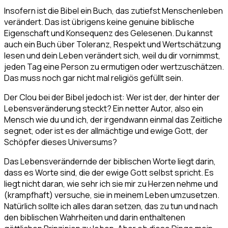
Insofern ist die Bibel ein Buch, das zutiefst Menschenleben
verändert. Das ist übrigens keine genuine biblische
Eigenschaft und Konsequenz des Gelesenen. Du kannst
auch ein Buch über Toleranz, Respekt und Wertschätzung
lesen und dein Leben verändert sich, weil du dir vornimmst,
jeden Tag eine Person zu ermutigen oder wertzuschätzen.
Das muss noch gar nicht mal religiös gefüllt sein.
Der Clou bei der Bibel jedoch ist: Wer ist der, der hinter der
Lebensveränderung steckt? Ein netter Autor, also ein
Mensch wie du und ich, der irgendwann einmal das Zeitliche
segnet, oder ist es der allmächtige und ewige Gott, der
Schöpfer dieses Universums?
Das Lebensverändernde der biblischen Worte liegt darin,
dass es Worte sind, die der ewige Gott selbst spricht. Es
liegt nicht daran, wie sehr ich sie mir zu Herzen nehme und
(krampfhaft) versuche, sie in meinem Leben umzusetzen.
Natürlich sollte ich alles daran setzen, das zu tun und nach
den biblischen Wahrheiten und darin enthaltenen