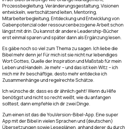
Prozessbegleitung, Veränderungsgestaltung, Visionen
entwickeln, wertschätzend leiten, Mentoring,
Mitarbeiterbegleitung, Entdeckung und Entwicklung von
Gabenpotenzial oder ressourcenbezogene Arbeit schon
längst mit drin. Du kannst dir andere Leadership-Bücher
erst einmal sparen und später dann als Ergänzung lesen.
Es gäbe noch so viel zum Thema zu sagen. Ich liebe die
Bibel mehr denn je! Für mich ist sie nicht nur lebendiges
Wort Gottes, Quelle der Inspiration und Maßstab für mein
Leben und Handeln. Je mehr – und das ist kein Witz – ich
mich mir ihr beschäftige, desto mehr entdecke ich
Zusammenhänge und regelrechte Schätze.
Ich wünsche dir, dass es dir ähnlich geht! Wenn du Hilfe
benötigst und nicht so recht weißt, wie du anfangen
solltest, dann empfehle ich dir zwei Dinge.
Zum einen ist das die YouVersion-Bibel-App. Eine super
App mit der Bibel in vielen Sprachen und (deutschen)
Übersetzungen sowie Leseplänen, anhand derer du durch