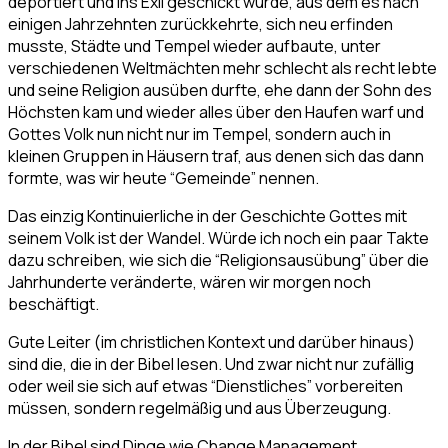
deportiert und ins Exil geschickt wurde, aus dem es nach
einigen Jahrzehnten zurückkehrte, sich neu erfinden
musste, Städte und Tempel wieder aufbaute, unter
verschiedenen Weltmächten mehr schlecht als recht lebte
und seine Religion ausüben durfte, ehe dann der Sohn des
Höchsten kam und wieder alles über den Haufen warf und
Gottes Volk nun nicht nur im Tempel, sondern auch in
kleinen Gruppen in Häusern traf, aus denen sich das dann
formte, was wir heute “Gemeinde” nennen.
Das einzig Kontinuierliche in der Geschichte Gottes mit
seinem Volk ist der Wandel. Würde ich noch ein paar Takte
dazu schreiben, wie sich die “Religionsausübung” über die
Jahrhunderte veränderte, wären wir morgen noch
beschäftigt.
Gute Leiter (im christlichen Kontext und darüber hinaus)
sind die, die in der Bibel lesen. Und zwar nicht nur zufällig
oder weil sie sich auf etwas “Dienstliches” vorbereiten
müssen, sondern regelmäßig und aus Überzeugung.
In der Bibel sind Dinge wie Change Management,