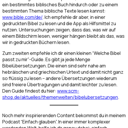
ein bestimmtes biblisches Buch hindurch oder zu einem
bestimmten Thema biblische Texte lesen kannst:
www.bible.com/de/
. Ich empfehle dir aber, in einer
gedruckten Bibel zu lesen und die App als Hilfsmittel zu
nutzen. Untersuchungen zeigen, dass das, was wir auf
einem Bildschirm lesen, weniger hängen bleibt als das, was
wir in gedruckten Büchern lesen.
Zum zweiten empfehle ich dir einen kleinen “Welche Bibel
passt zu mir”-Guide. Es gibt ja jede Menge
Bibelübersetzungen. Die einen sind sehr nahe am
hebräischen und griechischen Urtext und damit nicht ganz
so flüssig zu lesen – andere Übersetzungen wiederum
sind freiere Übertragungen und damit leichter zu lesen.
Den Guide findest du hier:
www.scm-
shop.de/aktuelles/themenwelten/bibelubersetzungen
.
Noch mehr inspirierenden Content bekommst du in meinem
Podcast “Einfach glauben”. In einer immer komplexer
werdenden Welt, helfe ich dir genau dabei: einfach