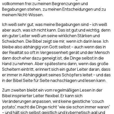
vollkommen frei zu meinen Begrenzungen und
Begabungen stehen, zu meinen Entscheidungen und zu
meinem Nicht-Wissen.
Ich weiß sehr gut, was meine Begabungen sind – ich weiß
aber auch, was ich nicht kann. Das ist gut und wichtig, denn
ein guter Leiter weiß um seine wirklichen Stärken und
Schwächen. Die Bibel zeigt sie mir, wenn ich darin lese. Ich
bleibe also abhängig von Gott selbst – auch wenn das in
der Realität so oft in Vergessenheit gerät und der Mensch
dann doch eher dazu geneigt ist, die Dinge selbst in die
Hand zu nehmen. Aber spätestens dann, wenn das große
Scheitern eintritt, erinnert sich ein guter Leiter daran, dass
er immer in Abhängigkeit seines Schöpfers leitet – und das
in der Bibel Seite für Seite nachschlagen und lesen kann.
Zum zweiten bleibt ein vom regelmäßigen Lesen in der
Bibel inspirierter Leiter flexibel. Er kann sich
Veränderungen anpassen, wird keine geistliche “couch
potato”, macht die Dinge nicht “wie sie schon immer waren”
– und hält sich selbst geistlich und kybernetisch agil und