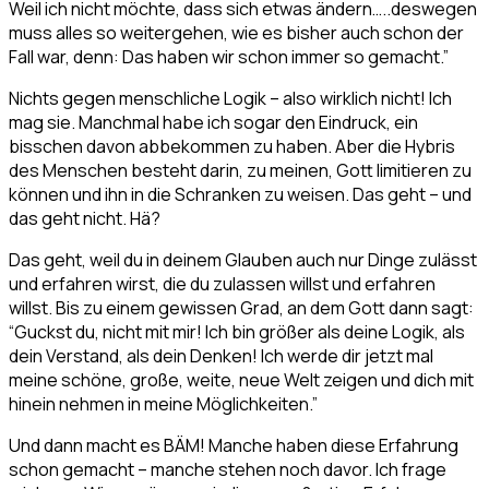
Weil ich nicht möchte, dass sich etwas ändern…..deswegen
muss alles so weitergehen, wie es bisher auch schon der
Fall war, denn: Das haben wir schon immer so gemacht.”
Nichts gegen menschliche Logik – also wirklich nicht! Ich
mag sie. Manchmal habe ich sogar den Eindruck, ein
bisschen davon abbekommen zu haben. Aber die Hybris
des Menschen besteht darin, zu meinen, Gott limitieren zu
können und ihn in die Schranken zu weisen. Das geht – und
das geht nicht. Hä?
Das geht, weil du in deinem Glauben auch nur Dinge zulässt
und erfahren wirst, die du zulassen willst und erfahren
willst. Bis zu einem gewissen Grad, an dem Gott dann sagt:
“Guckst du, nicht mit mir! Ich bin größer als deine Logik, als
dein Verstand, als dein Denken! Ich werde dir jetzt mal
meine schöne, große, weite, neue Welt zeigen und dich mit
hinein nehmen in meine Möglichkeiten.”
Und dann macht es BÄM! Manche haben diese Erfahrung
schon gemacht – manche stehen noch davor. Ich frage