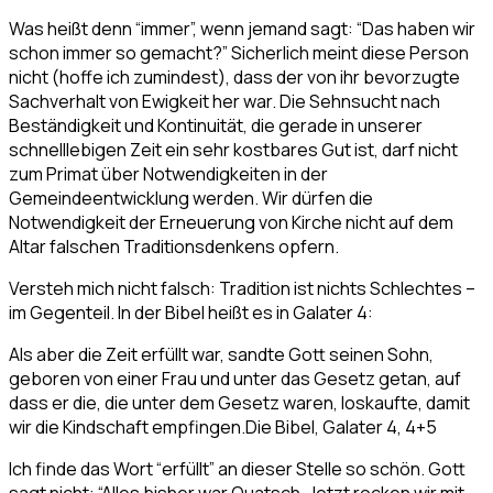
Was heißt denn “immer”, wenn jemand sagt: “Das haben wir
schon immer so gemacht?” Sicherlich meint diese Person
nicht (hoffe ich zumindest), dass der von ihr bevorzugte
Sachverhalt von Ewigkeit her war. Die Sehnsucht nach
Beständigkeit und Kontinuität, die gerade in unserer
schnelllebigen Zeit ein sehr kostbares Gut ist, darf nicht
zum Primat über Notwendigkeiten in der
Gemeindeentwicklung werden. Wir dürfen die
Notwendigkeit der Erneuerung von Kirche nicht auf dem
Altar falschen Traditionsdenkens opfern.
Versteh mich nicht falsch: Tradition ist nichts Schlechtes –
im Gegenteil. In der Bibel heißt es in Galater 4:
Als aber die Zeit erfüllt war, sandte Gott seinen Sohn,
geboren von einer Frau und unter das Gesetz getan, auf
dass er die, die unter dem Gesetz waren, loskaufte, damit
wir die Kindschaft empfingen.
Die Bibel, Galater 4, 4+5
Ich finde das Wort “erfüllt” an dieser Stelle so schön. Gott
sagt nicht: “Alles bisher war Quatsch. Jetzt rocken wir mit