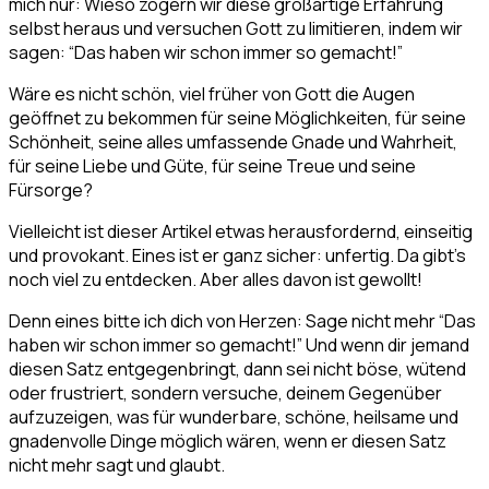
mich nur: Wieso zögern wir diese großartige Erfahrung
selbst heraus und versuchen Gott zu limitieren, indem wir
sagen: “Das haben wir schon immer so gemacht!”
Wäre es nicht schön, viel früher von Gott die Augen
geöffnet zu bekommen für seine Möglichkeiten, für seine
Schönheit, seine alles umfassende Gnade und Wahrheit,
für seine Liebe und Güte, für seine Treue und seine
Fürsorge?
Vielleicht ist dieser Artikel etwas herausfordernd, einseitig
und provokant. Eines ist er ganz sicher: unfertig. Da gibt’s
noch viel zu entdecken. Aber alles davon ist gewollt!
Denn eines bitte ich dich von Herzen: Sage nicht mehr “Das
haben wir schon immer so gemacht!” Und wenn dir jemand
diesen Satz entgegenbringt, dann sei nicht böse, wütend
oder frustriert, sondern versuche, deinem Gegenüber
aufzuzeigen, was für wunderbare, schöne, heilsame und
gnadenvolle Dinge möglich wären, wenn er diesen Satz
nicht mehr sagt und glaubt.