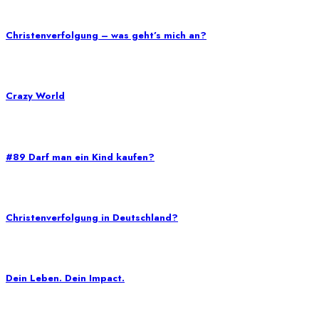
Christenverfolgung – was geht’s mich an?
Crazy World
#89 Darf man ein Kind kaufen?
Christenverfolgung in Deutschland?
Dein Leben. Dein Impact.