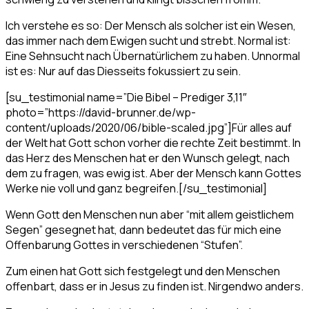
Ich verstehe es so: Der Mensch als solcher ist ein Wesen,
das immer nach dem Ewigen sucht und strebt. Normal ist:
Eine Sehnsucht nach Übernatürlichem zu haben. Unnormal
ist es: Nur auf das Diesseits fokussiert zu sein.
[su_testimonial name=”Die Bibel – Prediger 3,11″
photo=”https://david-brunner.de/wp-
content/uploads/2020/06/bible-scaled.jpg”]Für alles auf
der Welt hat Gott schon vorher die rechte Zeit bestimmt. In
das Herz des Menschen hat er den Wunsch gelegt, nach
dem zu fragen, was ewig ist. Aber der Mensch kann Gottes
Werke nie voll und ganz begreifen.[/su_testimonial]
Wenn Gott den Menschen nun aber “mit allem geistlichem
Segen” gesegnet hat, dann bedeutet das für mich eine
Offenbarung Gottes in verschiedenen “Stufen”.
Zum einen hat Gott sich festgelegt und den Menschen
offenbart, dass er in Jesus zu finden ist. Nirgendwo anders.