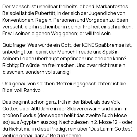
Der Mensch ist unheilbar freiheitsliebend. Markantestes
Beispiel ist die Pubertät, in der sich der Jugendliche von
Konventionen, Regeln, Personen und Vorgaben zu lösen
versucht, die ihn scheinbar in seiner Freiheit einschränken.
Er will seinen eigenen Weg gehen; er will frei sein.
Quizfrage: Was würde ein Gott, der KEINE Spaßbremse ist,
unbedingt tun, damit der Mensch Freude und Spaß in
seinem Leben überhaupt empfinden und erleben kann?
Richtig: Er würde ihn frei machen. Und zwar nicht nur ein
bisschen, sondern vollständig!
Und genau von solchen “Befreiungsgeschichten” ist die
Bibel voll. Randvoll.
Das beginnt schon ganz früh in der Bibel, als das Volk
Gottes über 400 Jahre in der Sklaverei war – und dann im
großen Exodus (deswegen heißt das zweite Buch Mose
so) aus Ägypten auszog. Nachzulesen in 2. Mose 12 – oder
du klickst mal in diese Predigt rein über “Das Lamm Gottes”,
weil ich genau darauf Bezug nehme: