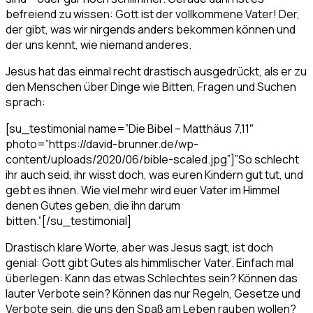
befreiend zu wissen: Gott ist der vollkommene Vater! Der,
der gibt, was wir nirgends anders bekommen können und
der uns kennt, wie niemand anderes.
Jesus hat das einmal recht drastisch ausgedrückt, als er zu
den Menschen über Dinge wie Bitten, Fragen und Suchen
sprach:
[su_testimonial name=”Die Bibel – Matthäus 7,11″
photo=”https://david-brunner.de/wp-
content/uploads/2020/06/bible-scaled.jpg”]”So schlecht
ihr auch seid, ihr wisst doch, was euren Kindern gut tut, und
gebt es ihnen. Wie viel mehr wird euer Vater im Himmel
denen Gutes geben, die ihn darum
bitten.”[/su_testimonial]
Drastisch klare Worte, aber was Jesus sagt, ist doch
genial: Gott gibt Gutes als himmlischer Vater. Einfach mal
überlegen: Kann das etwas Schlechtes sein? Können das
lauter Verbote sein? Können das nur Regeln, Gesetze und
Verbote sein, die uns den Spaß am Leben rauben wollen?