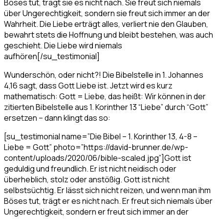
Böses tut, trägt sie es nicht nach. Sie freut sich niemals
über Ungerechtigkeit, sondern sie freut sich immer an der
Wahrheit. Die Liebe erträgt alles, verliert nie den Glauben,
bewahrt stets die Hoffnung und bleibt bestehen, was auch
geschieht. Die Liebe wird niemals
aufhören[/su_testimonial]
Wunderschön, oder nicht?! Die Bibelstelle in 1. Johannes
4,16 sagt, dass Gott Liebe ist. Jetzt wird es kurz
mathematisch: Gott = Liebe, das heißt: Wir können in der
zitierten Bibelstelle aus 1. Korinther 13 “Liebe” durch “Gott”
ersetzen – dann klingt das so:
[su_testimonial name=”Die Bibel – 1. Korinther 13, 4-8 –
Liebe = Gott” photo=”https://david-brunner.de/wp-
content/uploads/2020/06/bible-scaled.jpg”]Gott ist
geduldig und freundlich. Er ist nicht neidisch oder
überheblich, stolz oder anstößig. Gott ist nicht
selbstsüchtig. Er lässt sich nicht reizen, und wenn man ihm
Böses tut, trägt er es nicht nach. Er freut sich niemals über
Ungerechtigkeit, sondern er freut sich immer an der