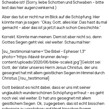
Schwabe ist! (Sorry, liebe Schotten und Schwaben – bitte
lest das hier augenzwinkernd.)
Aber das tut er nicht nur im Blick auf die Schöpfung. Hier
könnte man ja sagen: “Okay, Gott, alles klar. Das hast du mal
gemacht – aber das ist ja jetzt auch schon Geschichte.”
Korrekt. Könnte man meinen. Dem ist aber nicht so, denn
Gottes Segen geht viel, viel weiter. Schau mal hier:
[su_testimonial name=”Die Bibel – Epheser 1,3″
photo=”https://david-brunner.de/wp-
content/uploads/2020/06/bible-scaled.jpg”]Gelobt sei
Gott, der Vater unseres Herrn Jesus Christus, der uns
gesegnet hat mit allem geistlichen Segen im Himmel durch
Christus.[/su_testimonial]
Gott belässt es nicht dabei, dass er uns mit seiner
unglaublich wunderschönen Schöpfung erfreut – es geht
noch viel, viel weiter. Er hat uns gesegnet mit allem
geistlichem Segen. Ok, zugegeben, das ist echt bisschen
schwierig zu verstehen und klingt bisschen fromm.