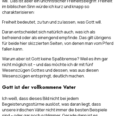
will.” Das ist aber ein unchristlicher Freiheitsbegriff. Freiheit
im biblischen Sinn würde ich kurz und knapp so
charakterisieren:
Freiheit bedeutet, zu tun und zu lassen, was Gott will.
Daran entscheidet sich natürlich auch, was ich als
befreiend oder als einengend empfinde. Das gilt übrigens
für beide hier skizzierten Seiten, von denen man vom Pferd
fallen kann.
Warum aber ist Gott keine Spaßbremse? Weil es ihm gar
nicht möglich ist – und das möchte ich dir mit fünf
Wesenszügen Gottes und dessen, was aus diesen
Wesenszügen entspringt, deutlich machen.
Gott ist der vollkommene Vater
Ich weiß, dass dieses Bild nicht bei jedem
Begeisterungsstürme auslöst, was daran liegt, dass
unsere irdischen Väter nicht immer die besten Beispiele
sind – oder gar noch schlimmer. Gerade dann ist es