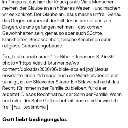
Im Prinzip ist das hier der Knackpunkt: Viele Menschen
meinen, der Glaube an ein höheres Wesen – und machen
wir es konkret: Der Glaube an Jesus mache unfrei. Genau
das Gegenteil aber ist der Fall. Jesus befreit uns von
Dingen, die uns gefangen nehmen – das können
Gewohnheiten sein, genauso aber auch Süchte,
Krankheiten, Besessenheit, falsche Annahmen oder
religiöse Gedankengebäude.
[su_testimonial name=”Die Bibel – Johannes 8, 34-36″
photo=”https://david-brunner.de/wp-
content/uploads/2020/06/bible-scaled.jpg”]Jesus
erwiderte ihnen: “Ich sage euch die Wahrheit: Jeder, der
sündigt, ist ein Sklave der Sünde. Ein Sklave hat nicht das
Recht, für immer in der Familie zu bleiben, für die er
arbeitet. Dieses Recht hat nur der Sohn der Familie. Wenn
euch also der Sohn Gottes befreit, dann seid ihr wirklich
frei.”[/su_testimonial]
Gott liebt bedingungslos