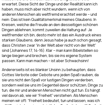
erwartet. Diese Sicht der Dinge und der Realität kann ich
haben, muss mich aber nicht wundern, wenn ich von
anderen Menschen als weltfremd erachtet werde – und
nein: Das ist kein Qualitätsmerkmal meines Glaubens. In
Kreisen, welche die Freude an den diesseitigen schönen
Dingen ablehnen, kommt zuweilen die Haltung auf: Je
weltfremder ich bin, desto mehr ist das ein Ausdruck eines
starken Glaubens, denn Jesus habe ja auch schon gesagt,
dass Christen zwar “in der Welt aber nicht von der Welt”
sind (Johannes 17, 14-16). Klar – man kann Bibelstellen so
lange biegen und brechen, bis sie ins eigene System
passen. Kann man machen – ist aber Schwachsinn!
Andererseits ist es blanker Unsinn zu behaupten, dass
Gottes Verbote oder Gebote uns jeden Spaß rauben, da
sie uns nicht den Spaß vor lustigen Dingen verderben,
sondern weil sie uns im Gegenteil davor schützen, Dinge zu
tun, die mir und anderen Menschen nicht gut tun. Es hängt
viel davon ab, wie wir “Freiheit” verstehen. Als Menschen
meinen wir oft: “Freiheit bedeutet, tun und lassen, was ich