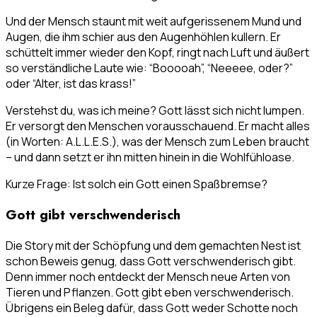
Und der Mensch staunt mit weit aufgerissenem Mund und
Augen, die ihm schier aus den Augenhöhlen kullern. Er
schüttelt immer wieder den Kopf, ringt nach Luft und äußert
so verständliche Laute wie: “Booooah”, “Neeeee, oder?”
oder “Alter, ist das krass!”
Verstehst du, was ich meine? Gott lässt sich nicht lumpen.
Er versorgt den Menschen vorausschauend. Er macht alles
(in Worten: A.L.L.E.S.), was der Mensch zum Leben braucht
– und dann setzt er ihn mitten hinein in die Wohlfühloase.
Kurze Frage: Ist solch ein Gott einen Spaßbremse?
Gott gibt verschwenderisch
Die Story mit der Schöpfung und dem gemachten Nest ist
schon Beweis genug, dass Gott verschwenderisch gibt.
Denn immer noch entdeckt der Mensch neue Arten von
Tieren und Pflanzen. Gott gibt eben verschwenderisch.
Übrigens ein Beleg dafür, dass Gott weder Schotte noch