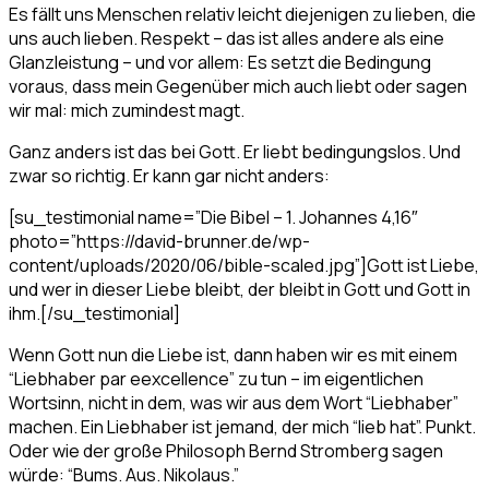
Es fällt uns Menschen relativ leicht diejenigen zu lieben, die
uns auch lieben. Respekt – das ist alles andere als eine
Glanzleistung – und vor allem: Es setzt die Bedingung
voraus, dass mein Gegenüber mich auch liebt oder sagen
wir mal: mich zumindest magt.
Ganz anders ist das bei Gott. Er liebt bedingungslos. Und
zwar so richtig. Er kann gar nicht anders:
[su_testimonial name=”Die Bibel – 1. Johannes 4,16″
photo=”https://david-brunner.de/wp-
content/uploads/2020/06/bible-scaled.jpg”]Gott ist Liebe,
und wer in dieser Liebe bleibt, der bleibt in Gott und Gott in
ihm.[/su_testimonial]
Wenn Gott nun die Liebe ist, dann haben wir es mit einem
“Liebhaber par eexcellence” zu tun – im eigentlichen
Wortsinn, nicht in dem, was wir aus dem Wort “Liebhaber”
machen. Ein Liebhaber ist jemand, der mich “lieb hat”. Punkt.
Oder wie der große Philosoph Bernd Stromberg sagen
würde: “Bums. Aus. Nikolaus.”