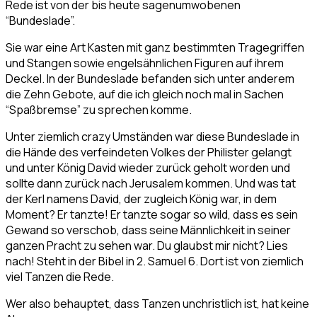
Rede ist von der bis heute sagenumwobenen
“Bundeslade”.
Sie war eine Art Kasten mit ganz bestimmten Tragegriffen
und Stangen sowie engelsähnlichen Figuren auf ihrem
Deckel. In der Bundeslade befanden sich unter anderem
die Zehn Gebote, auf die ich gleich noch mal in Sachen
“Spaßbremse” zu sprechen komme.
Unter ziemlich crazy Umständen war diese Bundeslade in
die Hände des verfeindeten Volkes der Philister gelangt
und unter König David wieder zurück geholt worden und
sollte dann zurück nach Jerusalem kommen. Und was tat
der Kerl namens David, der zugleich König war, in dem
Moment? Er tanzte! Er tanzte sogar so wild, dass es sein
Gewand so verschob, dass seine Männlichkeit in seiner
ganzen Pracht zu sehen war. Du glaubst mir nicht? Lies
nach! Steht in der Bibel in 2. Samuel 6. Dort ist von ziemlich
viel Tanzen die Rede.
Wer also behauptet, dass Tanzen unchristlich ist, hat keine