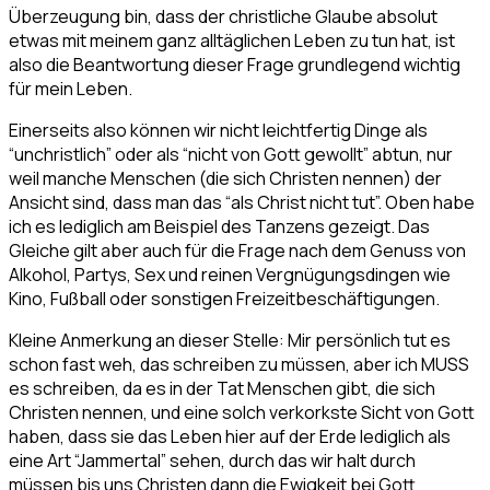
Überzeugung bin, dass der christliche Glaube absolut
etwas mit meinem ganz alltäglichen Leben zu tun hat, ist
also die Beantwortung dieser Frage grundlegend wichtig
für mein Leben.
Einerseits also können wir nicht leichtfertig Dinge als
“unchristlich” oder als “nicht von Gott gewollt” abtun, nur
weil manche Menschen (die sich Christen nennen) der
Ansicht sind, dass man das “als Christ nicht tut”. Oben habe
ich es lediglich am Beispiel des Tanzens gezeigt. Das
Gleiche gilt aber auch für die Frage nach dem Genuss von
Alkohol, Partys, Sex und reinen Vergnügungsdingen wie
Kino, Fußball oder sonstigen Freizeitbeschäftigungen.
Kleine Anmerkung an dieser Stelle: Mir persönlich tut es
schon fast weh, das schreiben zu müssen, aber ich MUSS
es schreiben, da es in der Tat Menschen gibt, die sich
Christen nennen, und eine solch verkorkste Sicht von Gott
haben, dass sie das Leben hier auf der Erde lediglich als
eine Art “Jammertal” sehen, durch das wir halt durch
müssen bis uns Christen dann die Ewigkeit bei Gott