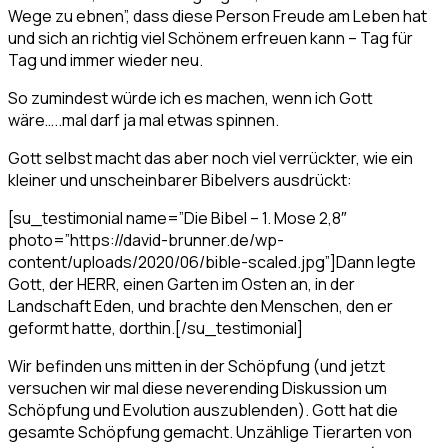
Wege zu ebnen”, dass diese Person Freude am Leben hat
und sich an richtig viel Schönem erfreuen kann – Tag für
Tag und immer wieder neu.
So zumindest würde ich es machen, wenn ich Gott
wäre…..mal darf ja mal etwas spinnen.
Gott selbst macht das aber noch viel verrückter, wie ein
kleiner und unscheinbarer Bibelvers ausdrückt:
[su_testimonial name=”Die Bibel – 1. Mose 2,8″
photo=”https://david-brunner.de/wp-
content/uploads/2020/06/bible-scaled.jpg”]Dann legte
Gott, der HERR, einen Garten im Osten an, in der
Landschaft Eden, und brachte den Menschen, den er
geformt hatte, dorthin.[/su_testimonial]
Wir befinden uns mitten in der Schöpfung (und jetzt
versuchen wir mal diese neverending Diskussion um
Schöpfung und Evolution auszublenden). Gott hat die
gesamte Schöpfung gemacht. Unzählige Tierarten von