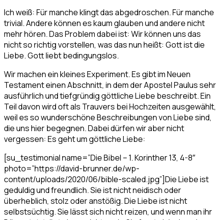
Ich weiß: Für manche klingt das abgedroschen. Für manche
trivial. Andere können es kaum glauben und andere nicht
mehr hören. Das Problem dabei ist: Wir können uns das
nicht so richtig vorstellen, was das nun heißt: Gott ist die
Liebe. Gott liebt bedingungslos.
Wir machen ein kleines Experiment. Es gibt im Neuen
Testament einen Abschnitt, in dem der Apostel Paulus sehr
ausführlich und tiefgründig göttliche Liebe beschreibt. Ein
Teil davon wird oft als Trauvers bei Hochzeiten ausgewählt,
weil es so wunderschöne Beschreibungen von Liebe sind,
die uns hier begegnen. Dabei dürfen wir aber nicht
vergessen: Es geht um göttliche Liebe:
[su_testimonial name=”Die Bibel – 1. Korinther 13, 4-8″
photo=”https://david-brunner.de/wp-
content/uploads/2020/06/bible-scaled.jpg”]Die Liebe ist
geduldig und freundlich. Sie ist nicht neidisch oder
überheblich, stolz oder anstößig. Die Liebe ist nicht
selbstsüchtig. Sie lässt sich nicht reizen, und wenn man ihr