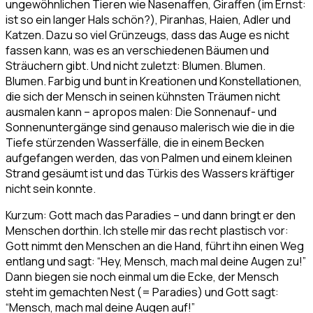
ungewöhnlichen Tieren wie Nasenaffen, Giraffen (im Ernst:
ist so ein langer Hals schön?), Piranhas, Haien, Adler und
Katzen. Dazu so viel Grünzeugs, dass das Auge es nicht
fassen kann, was es an verschiedenen Bäumen und
Sträuchern gibt. Und nicht zuletzt: Blumen. Blumen.
Blumen. Farbig und bunt in Kreationen und Konstellationen,
die sich der Mensch in seinen kühnsten Träumen nicht
ausmalen kann – apropos malen: Die Sonnenauf- und
Sonnenuntergänge sind genauso malerisch wie die in die
Tiefe stürzenden Wasserfälle, die in einem Becken
aufgefangen werden, das von Palmen und einem kleinen
Strand gesäumt ist und das Türkis des Wassers kräftiger
nicht sein konnte.
Kurzum: Gott mach das Paradies – und dann bringt er den
Menschen dorthin. Ich stelle mir das recht plastisch vor:
Gott nimmt den Menschen an die Hand, führt ihn einen Weg
entlang und sagt: “Hey, Mensch, mach mal deine Augen zu!”
Dann biegen sie noch einmal um die Ecke, der Mensch
steht im gemachten Nest (= Paradies) und Gott sagt:
“Mensch, mach mal deine Augen auf!”